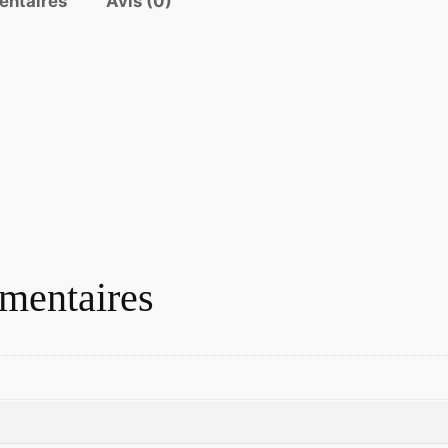
entaires
Avis (0)
i
t
é
d
e
S
N
A
P
S
mentaires
H
O
T
V
I
N
T