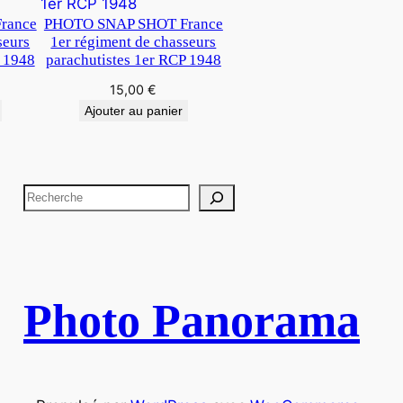
rance
PHOTO SNAP SHOT France
seurs
1er régiment de chasseurs
P 1948
parachutistes 1er RCP 1948
15,00
€
Ajouter au panier
R
e
c
h
e
Photo Panorama
r
c
h
e