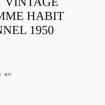
T VINTAGE
MME HABIT
NEL 1950
GE B11