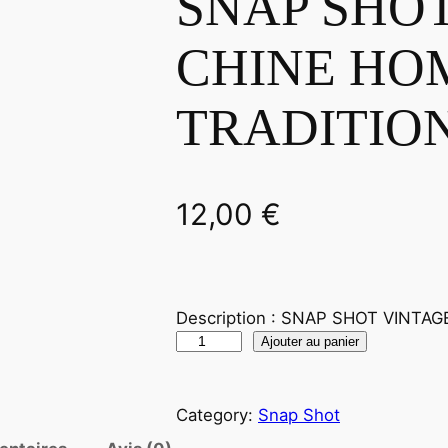
SNAP SHO
CHINE HO
TRADITION
12,00
€
Description : SNAP SHOT VINTA
q
Ajouter au panier
u
a
Category:
Snap Shot
n
t