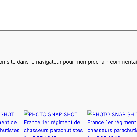
T
T
R
A
D
I
T
I
n site dans le navigateur pour mon prochain commentai
O
N
N
E
L
1
9
5
0