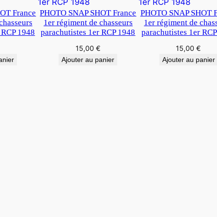
OT France
PHOTO SNAP SHOT France
PHOTO SNAP SHOT F
 chasseurs
1er régiment de chasseurs
1er régiment de chas
r RCP 1948
parachutistes 1er RCP 1948
parachutistes 1er RC
€
15,00
€
15,00
€
anier
Ajouter au panier
Ajouter au panier