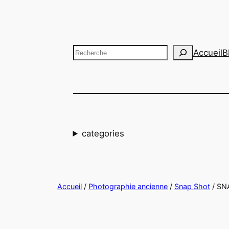
Aller
au
contenu
Recherche
Accueil
B
categories
Accueil
/
Photographie ancienne
/
Snap Shot
/ SN