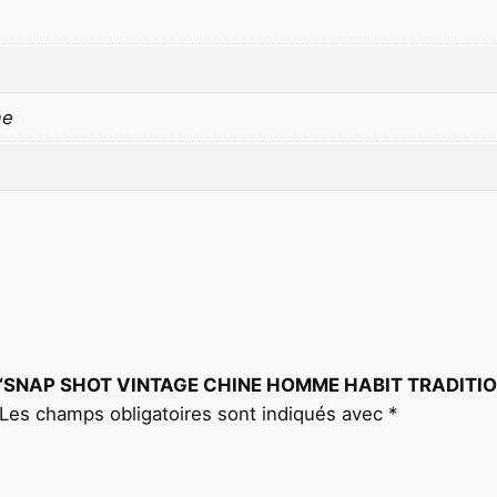
A
G
E
C
me
H
I
N
E
H
O
M
M
E
s sur “SNAP SHOT VINTAGE CHINE HOMME HABIT TRADITI
H
Les champs obligatoires sont indiqués avec
*
A
B
I