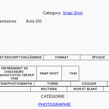
u
a
Category:
Snap Shot
n
t
entaires
Avis (0)
i
t
é
d
e
ET/DESCRIPTION/LÉGENDE
FORMAT
ÉPOQUE
P
H
1ER RÉGIMENT DE
O
CHASSEURS
SNAP SHOT
1940
ACHUTISTES 1ER RCP
T
1948
O
TEUR/PHOTOGRAPHE
THÈME
COULEUR
MILITARIA
NOIR ET BLANC
S
CATÉGORIE :
N
A
PHOTOGRAPHIE