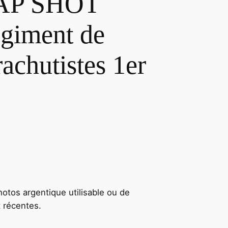
AP SHOT
égiment de
achutistes 1er
hotos argentique utilisable ou de
t récentes.