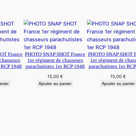
1
9
4
8
OT France
PHOTO SNAP SHOT France
PHOTO SNAP SHOT F
 chasseurs
1er régiment de chasseurs
1er régiment de chas
r RCP 1948
parachutistes 1er RCP 1948
parachutistes 1er RC
€
15,00
€
15,00
€
anier
Ajouter au panier
Ajouter au panier