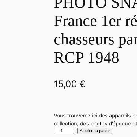
PHOTO SN
France 1er r
chasseurs par
RCP 1948
15,00
€
Vous trouverez ici des appareils p
collection, des photos d’époque e
q
Ajouter au panier