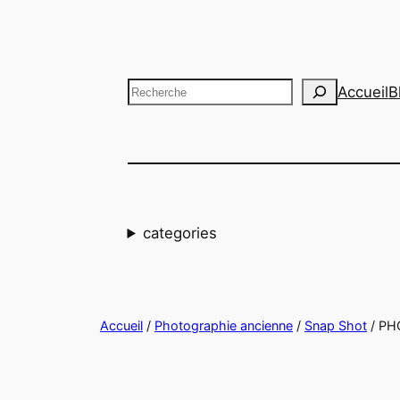
Aller
au
contenu
Recherche
Accueil
B
categories
Accueil
/
Photographie ancienne
/
Snap Shot
/ PH