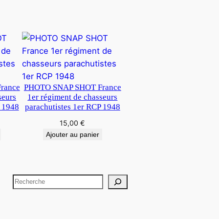
rance
PHOTO SNAP SHOT France
seurs
1er régiment de chasseurs
P 1948
parachutistes 1er RCP 1948
15,00
€
Ajouter au panier
R
e
c
h