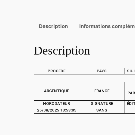
Description
Informations complém
Description
PROCEDE
PAYS
SUJ
ARGENTIQUE
FRANCE
PAR
HORODATEUR
SIGNATURE
ÉDI
25/08/2025 13:53:05
SANS