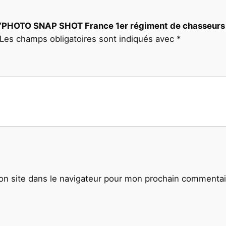
r
a
ur “PHOTO SNAP SHOT France 1er régiment de chasseurs
c
Les champs obligatoires sont indiqués avec
*
h
u
t
i
s
t
e
s
1
e
r
n site dans le navigateur pour mon prochain commentai
R
C
P