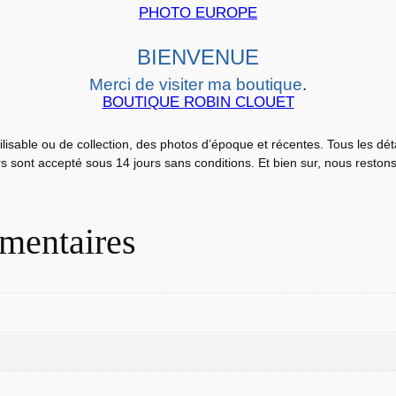
P
PHOTO EUROPE
S
H
BIENVENUE
O
Merci de visiter ma boutique
.
T
BOUTIQUE ROBIN CLOUET
F
r
ilisable ou de collection, des photos d’époque et récentes. Tous les dé
a
urs sont accepté sous 14 jours sans conditions. Et bien sur, nous reston
n
c
e
mentaires
1
e
r
r
é
g
i