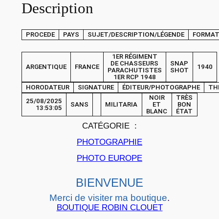
Description
P
H
O
PROCEDE
PAYS
SUJET/DESCRIPTION/LÉGENDE
FORMA
T
O
1ER RÉGIMENT
DE CHASSEURS
SNAP
ARGENTIQUE
FRANCE
1940
S
PARACHUTISTES
SHOT
1ER RCP 1948
N
HORODATEUR
SIGNATURE
ÉDITEUR/PHOTOGRAPHE
TH
A
NOIR
TRÈS
25/08/2025
SANS
MILITARIA
ET
BON
P
13:53:05
BLANC
ÉTAT
S
CATÉGORIE :
H
PHOTOGRAPHIE
O
PHOTO EUROPE
T
F
BIENVENUE
r
a
Merci de visiter ma boutique
.
BOUTIQUE ROBIN CLOUET
n