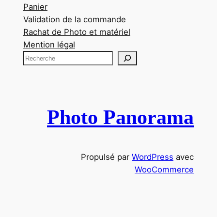
Panier
Validation de la commande
Rachat de Photo et matériel
Mention légal
R
e
c
h
e
Photo Panorama
r
c
h
Propulsé par
WordPress
avec
e
WooCommerce