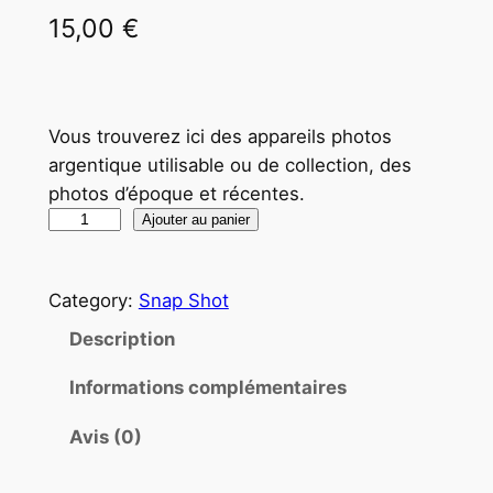
15,00
€
Vous trouverez ici des appareils photos
argentique utilisable ou de collection, des
photos d’époque et récentes.
q
Ajouter au panier
u
a
Category:
Snap Shot
n
t
Description
i
Informations complémentaires
t
é
Avis (0)
d
e