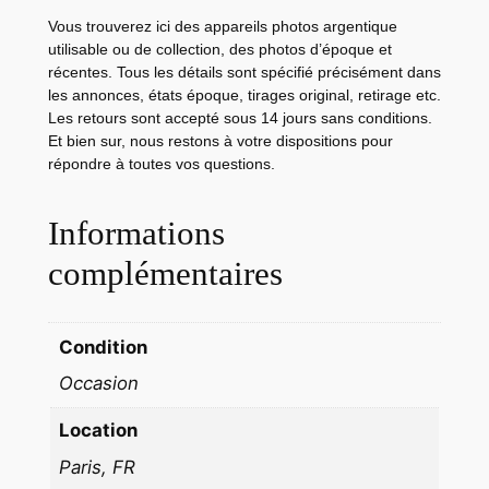
c
Vous trouverez ici des appareils photos argentique
e
utilisable ou de collection, des photos d’époque et
1
récentes. Tous les détails sont spécifié précisément dans
e
les annonces, états époque, tirages original, retirage etc.
Les retours sont accepté sous 14 jours sans conditions.
r
Et bien sur, nous restons à votre dispositions pour
r
répondre à toutes vos questions.
é
g
Informations
i
m
complémentaires
e
n
Condition
t
d
Occasion
e
Location
c
h
Paris, FR