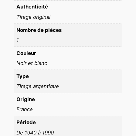
a
Authenticité
s
s
Tirage original
e
Nombre de pièces
u
r
1
s
Couleur
p
Noir et blanc
a
r
Type
a
Tirage argentique
c
h
Origine
u
France
t
i
Période
s
De 1940 à 1990
t