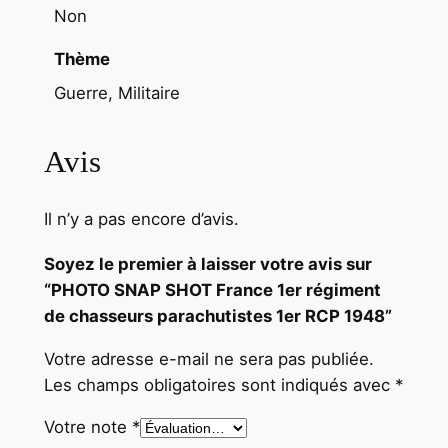
Non
1
e
Thème
r
Guerre, Militaire
R
C
Avis
P
1
9
Il n’y a pas encore d’avis.
4
8
Soyez le premier à laisser votre avis sur
“PHOTO SNAP SHOT France 1er régiment
de chasseurs parachutistes 1er RCP 1948”
Votre adresse e-mail ne sera pas publiée.
Les champs obligatoires sont indiqués avec
*
Votre note
*