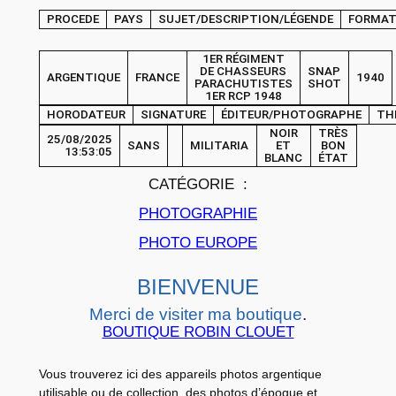
O
PROCEDE
PAYS
SUJET/DESCRIPTION/LÉGENDE
FORMA
T
O
1ER RÉGIMENT
DE CHASSEURS
SNAP
ARGENTIQUE
FRANCE
1940
S
PARACHUTISTES
SHOT
1ER RCP 1948
N
HORODATEUR
SIGNATURE
ÉDITEUR/PHOTOGRAPHE
TH
A
NOIR
TRÈS
25/08/2025
SANS
MILITARIA
ET
BON
P
13:53:05
BLANC
ÉTAT
S
CATÉGORIE :
H
PHOTOGRAPHIE
O
PHOTO EUROPE
T
F
BIENVENUE
r
a
Merci de visiter ma boutique
.
BOUTIQUE ROBIN CLOUET
n
c
Vous trouverez ici des appareils photos argentique
e
utilisable ou de collection, des photos d’époque et