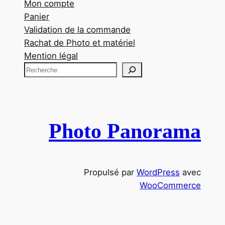
Mon compte
Panier
Validation de la commande
Rachat de Photo et matériel
Mention légal
R
e
c
h
e
Photo Panorama
r
c
h
Propulsé par
WordPress
avec
e
WooCommerce