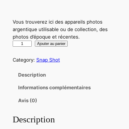
Vous trouverez ici des appareils photos
argentique utilisable ou de collection, des
photos d’époque et récentes.
q
Ajouter au panier
u
a
Category:
Snap Shot
n
t
Description
i
Informations complémentaires
t
é
Avis (0)
d
e
Description
P
H