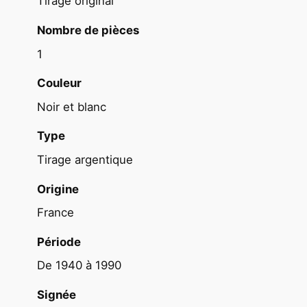
Tirage original
s
e
Nombre de pièces
u
1
r
s
Couleur
p
Noir et blanc
a
r
Type
a
Tirage argentique
c
h
Origine
u
France
t
i
Période
s
De 1940 à 1990
t
e
Signée
s