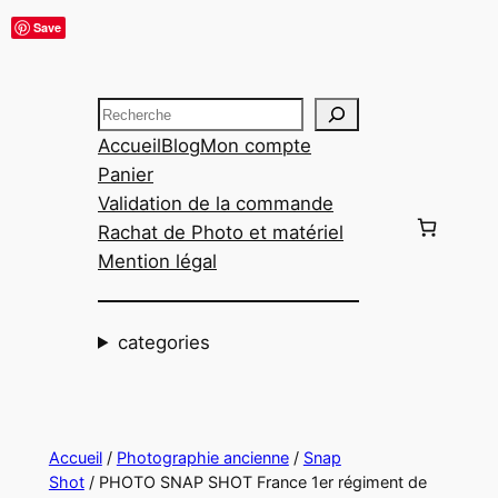
Aller
Save
au
contenu
Recherche
Accueil
Blog
Mon compte
Panier
Validation de la commande
Rachat de Photo et matériel
Mention légal
categories
Accueil
/
Photographie ancienne
/
Snap
Shot
/ PHOTO SNAP SHOT France 1er régiment de