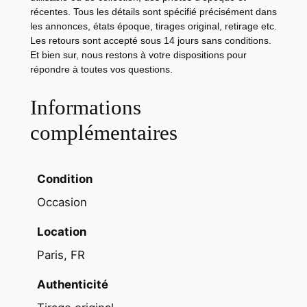
1
récentes. Tous les détails sont spécifié précisément dans
e
les annonces, états époque, tirages original, retirage etc.
Les retours sont accepté sous 14 jours sans conditions.
r
Et bien sur, nous restons à votre dispositions pour
r
répondre à toutes vos questions.
é
g
Informations
i
complémentaires
m
e
n
Condition
t
Occasion
d
e
Location
c
Paris, FR
h
a
Authenticité
s