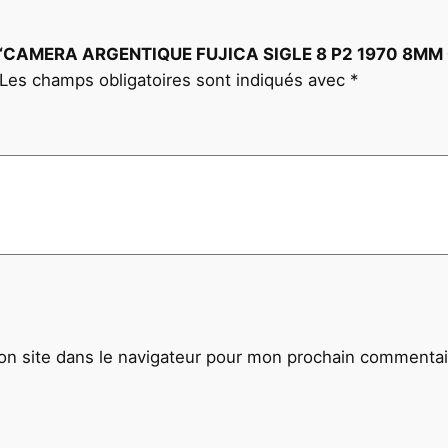
O
B
 sur “CAMERA ARGENTIQUE FUJICA SIGLE 8 P2 1970 8MM 
J
Les champs obligatoires sont indiqués avec
*
E
C
T
I
F
F
U
J
I
N
O
n site dans le navigateur pour mon prochain commentai
1
1
,