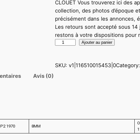
CLOUET Vous trouverez ici des app
collection, des photos d’époque et
précisément dans les annonces, éta
Les retours sont accepté sous 14 j
restons à votre dispositions pour
q
Ajouter au panier
u
a
SKU:
v1|116510015453|0
Category
n
t
entaires
Avis (0)
i
t
é
d
e
O
C
 P2 1970
8MM
1
A