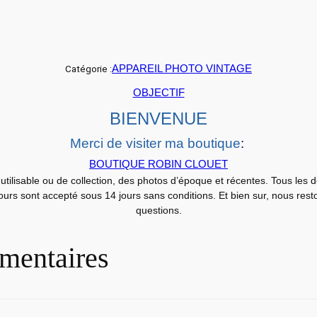
M
E
R
A
APPAREIL PHOTO VINTA
GE
Catégorie :
A
R
OBJECTIF
G
BIENVENUE
E
Merci de visiter ma boutique
:
N
BOUTIQUE ROBIN CLOUET
T
utilisable ou de collection, des photos d’époque et récentes. Tous les 
I
etours sont accepté sous 14 jours sans conditions. Et bien sur, nous res
Q
questions.
U
E
mentaires
F
U
J
I