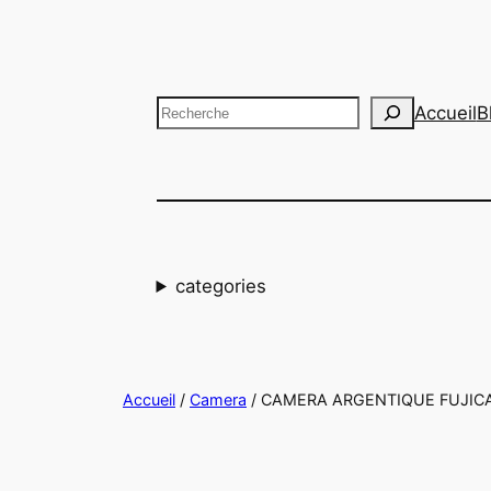
Aller
au
contenu
Recherche
Accueil
B
categories
Accueil
/
Camera
/ CAMERA ARGENTIQUE FUJICA S