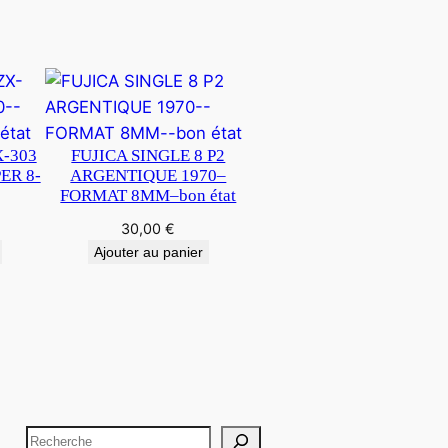
-303
FUJICA SINGLE 8 P2
ER 8-
ARGENTIQUE 1970–
FORMAT 8MM–bon état
30,00
€
Ajouter au panier
R