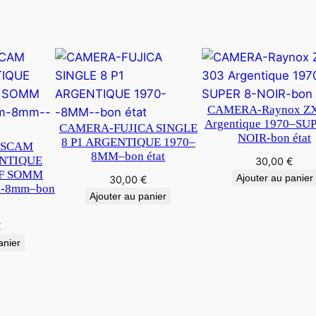
5
1
,
8
CAMERA-Raynox ZX
Argentique 1970–SUP
CAMERA-FUJICA SINGLE
NOIR-bon état
8 P1 ARGENTIQUE 1970–
RSCAM
8MM–bon état
NTIQUE
30,00
€
IF SOMM
Ajouter au panier
30,00
€
-8mm–bon
Ajouter au panier
€
anier