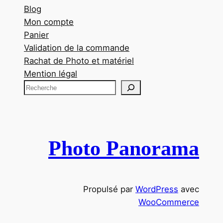
Blog
Mon compte
Panier
Validation de la commande
Rachat de Photo et matériel
Mention légal
R
e
c
h
e
Photo Panorama
r
c
h
Propulsé par
WordPress
avec
e
WooCommerce