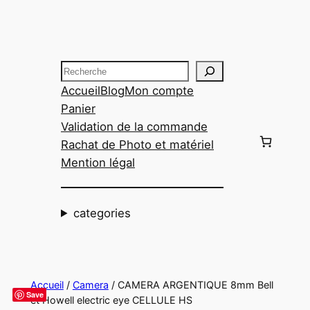
Aller
au
contenu
Recherche
Accueil
Blog
Mon compte
Panier
Validation de la commande
Rachat de Photo et matériel
Mention légal
categories
Accueil
/
Camera
/ CAMERA ARGENTIQUE 8mm Bell
Save
et Howell electric eye CELLULE HS