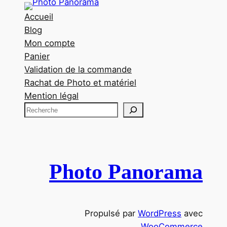
Accueil
Blog
Mon compte
Panier
Validation de la commande
Rachat de Photo et matériel
Mention légal
R
e
c
h
e
Photo Panorama
r
c
h
Propulsé par
WordPress
avec
e
WooCommerce