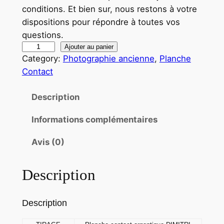
conditions. Et bien sur, nous restons à votre
dispositions pour répondre à toutes vos
questions.
q
Ajouter au panier
Category:
Photographie ancienne
, 
Planche
u
Contact
a
n
Description
t
i
Informations complémentaires
t
é
Avis (0)
d
e
Description
T
I
Description
R
A