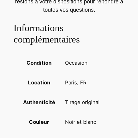
t
restons à votre dispositions pour répondre à
a
toutes vos questions.
c
Informations
t
D
complémentaires
I
M
I
Occasion
Condition
T
R
I
Paris, FR
Location
A
G
Tirage original
Authenticité
E
N
C
Noir et blanc
Couleur
E
D