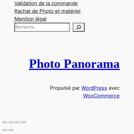
Validation de la commande
Rachat de Photo et matériel
Mention légal
R
e
c
h
e
Photo Panorama
r
c
h
Propulsé par
WordPress
avec
e
WooCommerce