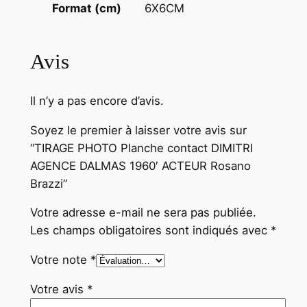
6X6CM
Format (cm)
o
s
a
Avis
n
o
Il n’y a pas encore d’avis.
B
r
Soyez le premier à laisser votre avis sur
a
“TIRAGE PHOTO Planche contact DIMITRI
z
AGENCE DALMAS 1960′ ACTEUR Rosano
z
Brazzi”
i
Votre adresse e-mail ne sera pas publiée.
Les champs obligatoires sont indiqués avec
*
Votre note
*
Votre avis
*