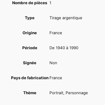
1
Nombre de pièces
A
L
Tirage argentique
Type
M
A
S
France
Origine
1
9
De 1940 à 1990
Période
6
0
'
Non
Signée
A
C
France
Pays de fabrication
T
E
U
Portrait, Personnage
Thème
R
R