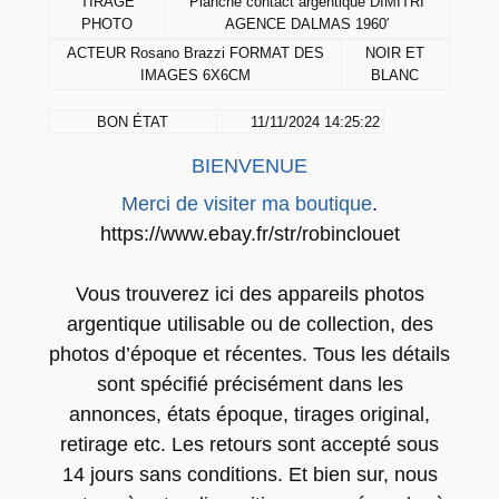
TIRAGE
Planche contact argentique DIMITRI
G
PHOTO
AGENCE DALMAS 1960′
E
ACTEUR Rosano Brazzi FORMAT DES
NOIR ET
P
IMAGES 6X6CM
BLANC
H
BON ÉTAT
11/11/2024 14:25:22
O
T
BIENVENUE
O
Merci de visiter ma boutique
.
P
https://www.ebay.fr/str/robinclouet
l
a
Vous trouverez ici des appareils photos
n
argentique utilisable ou de collection, des
c
photos d’époque et récentes. Tous les détails
h
sont spécifié précisément dans les
e
annonces, états époque, tirages original,
c
retirage etc. Les retours sont accepté sous
o
14 jours sans conditions. Et bien sur, nous
n