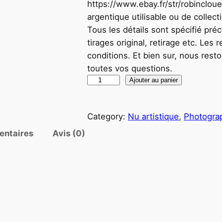
https://www.ebay.fr/str/robincloue
argentique utilisable ou de collec
Tous les détails sont spécifié pr
tirages original, retirage etc. Les
conditions. Et bien sur, nous rest
toutes vos questions.
q
Ajouter au panier
u
a
Category:
Nu artistique
, 
Photogra
n
t
entaires
Avis (0)
i
t
é
d
e
T