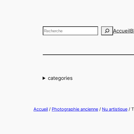
Aller
au
contenu
Recherche
Accueil
B
categories
Accueil
/
Photographie ancienne
/
Nu artistique
/ 