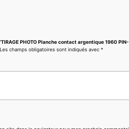
9
6
0
P
I
N
 sur “TIRAGE PHOTO Planche contact argentique 1960
-
Les champs obligatoires sont indiqués avec
*
U
P
F
O
R
M
A
T
D
E