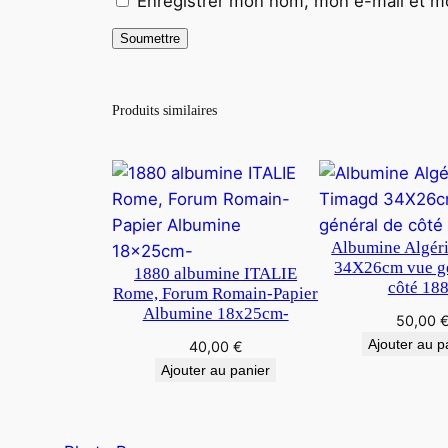
Enregistrer mon nom, mon e-mail et mo
Produits similaires
Albumine Algér
34X26cm vue gé
1880 albumine ITALIE
côté 18
Rome, Forum Romain-Papier
Albumine 18x25cm-
50,00
Ajouter au p
40,00
€
Ajouter au panier