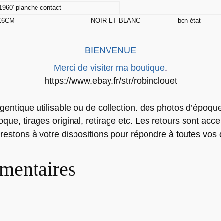
I
1960′ planche contact
R
X6CM
NOIR ET BLANC
bon état
A
G
BIENVENUE
E
P
Merci de visiter ma boutique
.
H
https://www.ebay.fr/str/robinclouet
O
T
gentique utilisable ou de collection, des photos d’époque 
O
ue, tirages original, retirage etc. Les retours sont acce
P
 restons à votre dispositions pour répondre à toutes vos 
l
a
mentaires
n
c
h
e
c