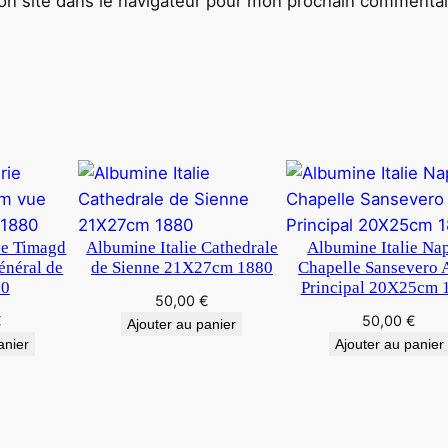
n site dans le navigateur pour mon prochain commentai
S
I
M
A
G
E
S
6
X
6
ie Timagd
Albumine Italie Cathedrale
Albumine Italie Na
néral de
de Sienne 21X27cm 1880
Chapelle Sansevero 
C
80
Principal 20X25cm 
M
50,00
€
€
50,00
€
Ajouter au panier
anier
Ajouter au panier