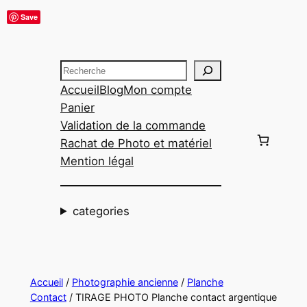
Aller
Save
au
contenu
Recherche
Accueil
Blog
Mon compte
Panier
Validation de la commande
Rachat de Photo et matériel
Mention légal
categories
Accueil
/
Photographie ancienne
/
Planche
Contact
/ TIRAGE PHOTO Planche contact argentique