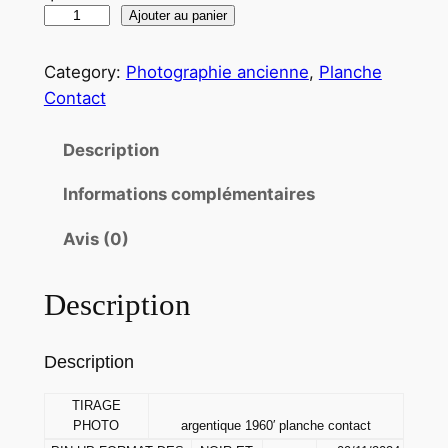
q
Ajouter au panier
u
a
Category:
Photographie ancienne
, 
Planche
n
Contact
t
i
Description
t
Informations complémentaires
é
d
Avis (0)
e
T
Description
I
R
A
Description
G
E
TIRAGE
PHOTO
argentique 1960′ planche contact
P