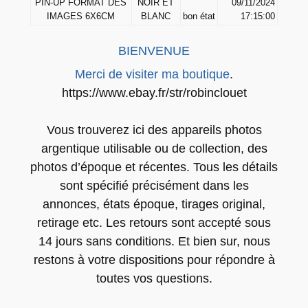
PIN-UP FORMAT DES
NOIR ET
09/11/2024
H
IMAGES 6X6CM
BLANC
bon état
17:15:00
O
T
BIENVENUE
O
Merci de visiter ma boutique
.
P
https://www.ebay.fr/str/robinclouet
l
a
Vous trouverez ici des appareils photos
n
argentique utilisable ou de collection, des
c
photos d’époque et récentes. Tous les détails
h
sont spécifié précisément dans les
e
c
annonces, états époque, tirages original,
o
retirage etc. Les retours sont accepté sous
n
14 jours sans conditions. Et bien sur, nous
t
restons à votre dispositions pour répondre à
a
toutes vos questions.
c