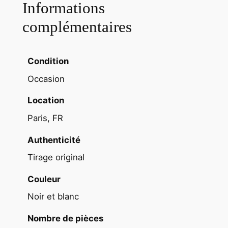
t
Informations
a
complémentaires
r
g
e
Condition
n
Occasion
t
i
Location
q
Paris, FR
u
e
Authenticité
1
Tirage original
9
6
Couleur
0
Noir et blanc
P
I
Nombre de pièces
N