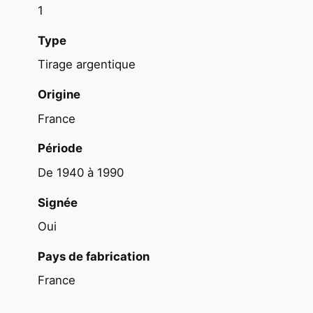
1
-
U
Type
P
Tirage argentique
F
O
Origine
R
France
M
A
Période
T
De 1940 à 1990
D
E
Signée
S
Oui
I
M
Pays de fabrication
A
France
G
E