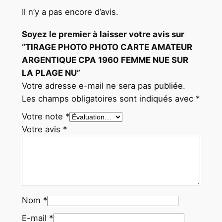
U
Il n’y a pas encore d’avis.
E
S
Soyez le premier à laisser votre avis sur
U
“TIRAGE PHOTO PHOTO CARTE AMATEUR
R
ARGENTIQUE CPA 1960 FEMME NUE SUR
L
LA PLAGE NU”
A
Votre adresse e-mail ne sera pas publiée.
P
Les champs obligatoires sont indiqués avec
*
L
Votre note
*
A
Votre avis
*
G
E
N
U
Nom
*
E-mail
*