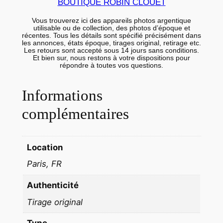
BOUTIQUE ROBIN CLOUET
A
Vous trouverez ici des appareils photos argentique
R
utilisable ou de collection, des photos d’époque et
T
récentes. Tous les détails sont spécifié précisément dans
les annonces, états époque, tirages original, retirage etc.
E
Les retours sont accepté sous 14 jours sans conditions.
Et bien sur, nous restons à votre dispositions pour
A
répondre à toutes vos questions.
M
A
Informations
T
complémentaires
E
U
R
Location
A
Paris, FR
R
G
Authenticité
E
Tirage original
N
T