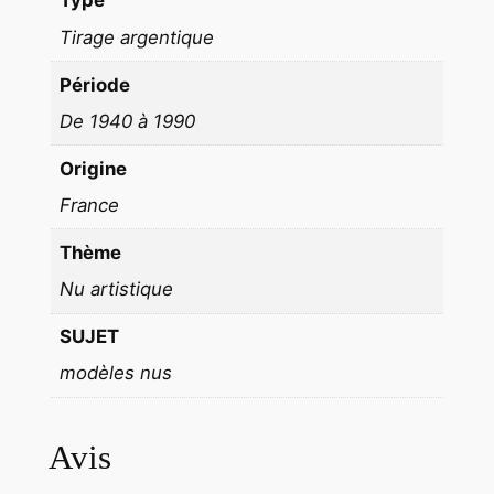
Type
I
Tirage argentique
Q
U
Période
E
De 1940 à 1990
C
P
Origine
A
France
1
9
Thème
6
Nu artistique
0
F
SUJET
E
modèles nus
M
M
E
Avis
N