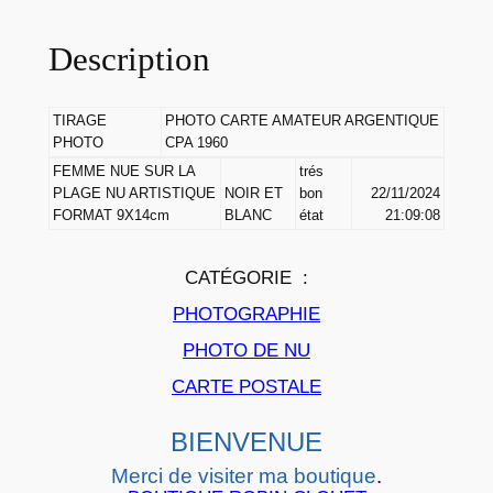
T
Description
I
R
A
TIRAGE
PHOTO CARTE AMATEUR ARGENTIQUE
G
PHOTO
CPA 1960
E
FEMME NUE SUR LA
trés
PLAGE NU ARTISTIQUE
NOIR ET
bon
22/11/2024
P
FORMAT 9X14cm
BLANC
état
21:09:08
H
O
CATÉGORIE :
T
O
PHOTOGRAPHIE
P
PHOTO DE NU
H
CARTE POSTALE
O
T
BIENVENUE
O
Merci de visiter ma boutique
.
C