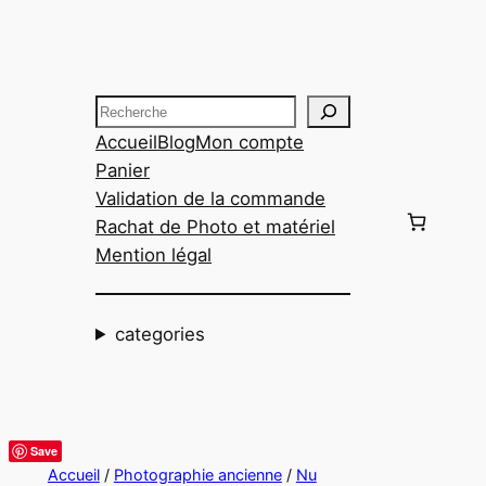
Aller
au
contenu
Recherche
Accueil
Blog
Mon compte
Panier
Validation de la commande
Rachat de Photo et matériel
Mention légal
categories
Save
Accueil
/
Photographie ancienne
/
Nu