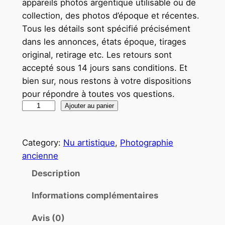
appareils photos argentique utilisable ou de
collection, des photos d’époque et récentes.
Tous les détails sont spécifié précisément
dans les annonces, états époque, tirages
original, retirage etc. Les retours sont
accepté sous 14 jours sans conditions. Et
bien sur, nous restons à votre dispositions
pour répondre à toutes vos questions.
q
Ajouter au panier
u
a
Category:
Nu artistique
, 
Photographie
n
ancienne
t
i
Description
t
Informations complémentaires
é
d
Avis (0)
e