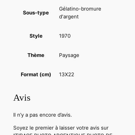
R
Gélatino-bromure
Sous-type
M
d'argent
A
N
1970
Style
D
I
E
Paysage
Thème
1
3
13X22
Format (cm)
X
2
2
Avis
c
m
Il n’y a pas encore d’avis.
M
A
Soyez le premier à laisser votre avis sur
N