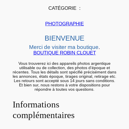
E
CATÉGORIE :
P
H
PHOTOGRAPHIE
O
T
BIENVENUE
O
Merci de visiter ma boutique
.
A
BOUTIQUE ROBIN CLOUET
R
G
Vous trouverez ici des appareils photos argentique
utilisable ou de collection, des photos d’époque et
E
récentes. Tous les détails sont spécifié précisément dans
les annonces, états époque, tirages original, retirage etc.
N
Les retours sont accepté sous 14 jours sans conditions.
T
Et bien sur, nous restons à votre dispositions pour
répondre à toutes vos questions.
I
Q
Informations
U
complémentaires
E
P