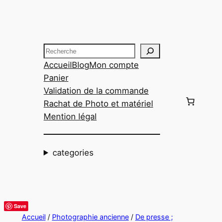
Aller
au
contenu
Recherche
Accueil
Blog
Mon compte
Panier
Validation de la commande
Rachat de Photo et matériel
Mention légal
categories
Save
Accueil
/
Photographie ancienne
/
De presse ;