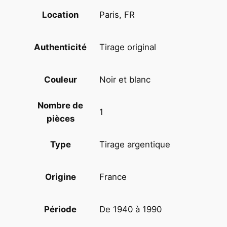
H
Paris, FR
Location
O
T
O
Tirage original
Authenticité
D
E
Noir et blanc
Couleur
P
R
Nombre de
E
1
pièces
S
S
Tirage argentique
Type
E
1
9
France
Origine
7
0
De 1940 à 1990
Période
N
O