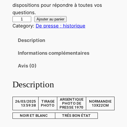
dispositions pour répondre à toutes vos
questions.
q
Ajouter au panier
Category:
De presse ; historique
u
a
Description
n
t
Informations complémentaires
i
t
Avis (0)
é
d
Description
e
T
ARGENTIQUE
I
26/03/2025
TIRAGE
NORMANDIE
PHOTO DE
13:59:38
PHOTO
13X22CM
R
PRESSE 1970
A
NOIR ET BLANC
TRÉS BON ÉTAT
G