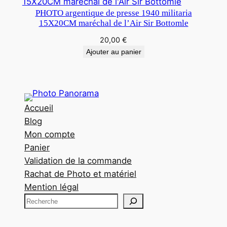
PHOTO argentique de presse 1940 militaria
15X20CM maréchal de l’Air Sir Bottomle
20,00
€
Ajouter au panier
Accueil
Blog
Mon compte
Panier
Validation de la commande
Rachat de Photo et matériel
Mention légal
R
e
c