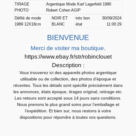
TIRAGE
Argentique Mode Karl Lagerfeld 1990
E
PHOTO
Robert Cohen AGIP
P
Défilé de mode
NOIR ET
trés bon
30/09/2024
H
1989 12X18cm
BLANC
état
11:00:29
O
T
BIENVENUE
O
Merci de visiter ma boutique
.
A
https://www.ebay.fr/str/robinclouet
r
Description :
g
Vous trouverez ici des appareils photos argentique
e
utilisable ou de collection, des photos d’époque et
n
récentes. Tous les détails sont spécifié précisément dans
t
les annonces, états époque, tirages original, retirage etc.
Les retours sont accepté sous 14 jours sans conditions.
i
Nous prenons le plus grand soins pour l’emballage et
q
l’expédition. Et bien sur, nous restons à votre
u
dispositions pour répondre à toutes vos questions.
e
M