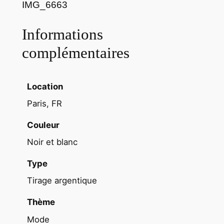
IMG_6663
o
d
Informations
e
K
complémentaires
a
r
l
Location
L
Paris, FR
a
g
Couleur
e
Noir et blanc
r
f
Type
e
Tirage argentique
l
d
Thème
1
Mode