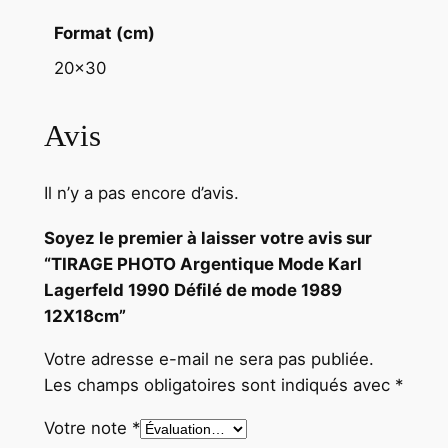
9
9
Format (cm)
0
20×30
D
é
Avis
f
i
l
Il n’y a pas encore d’avis.
é
d
Soyez le premier à laisser votre avis sur
e
“TIRAGE PHOTO Argentique Mode Karl
m
Lagerfeld 1990 Défilé de mode 1989
o
12X18cm”
d
Votre adresse e-mail ne sera pas publiée.
e
Les champs obligatoires sont indiqués avec
*
1
9
Votre note
*
8