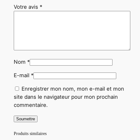
Votre avis
*
9
1
2
X
1
8
c
Nom
*
m
E-mail
*
Enregistrer mon nom, mon e-mail et mon
site dans le navigateur pour mon prochain
commentaire.
Produits similaires