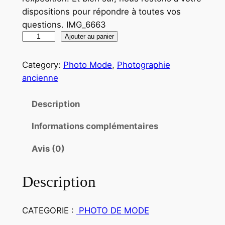
dispositions pour répondre à toutes vos
questions. IMG_6663
q
Ajouter au panier
u
a
Category:
Photo Mode
, 
Photographie
n
ancienne
t
i
Description
t
Informations complémentaires
é
d
Avis (0)
e
T
Description
I
R
A
CATEGORIE :
PHOTO DE MODE
G