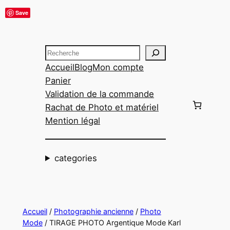
Aller
Save
au
contenu
Recherche
Accueil
Blog
Mon compte
Panier
Validation de la commande
Rachat de Photo et matériel
Mention légal
categories
Accueil
/
Photographie ancienne
/
Photo
Mode
/ TIRAGE PHOTO Argentique Mode Karl