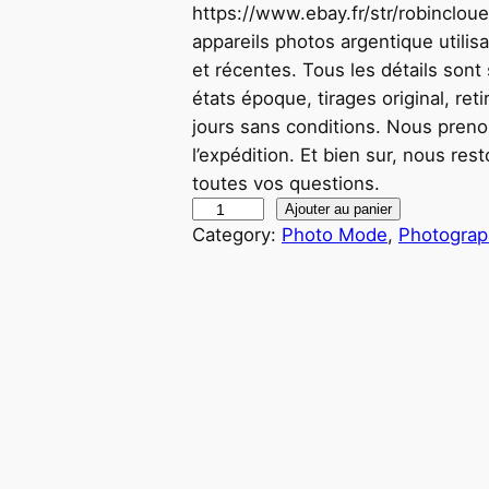
https://www.ebay.fr/str/robincloue
appareils photos argentique utilis
et récentes. Tous les détails son
états époque, tirages original, re
jours sans conditions. Nous prenon
l’expédition. Et bien sur, nous res
toutes vos questions.
q
Ajouter au panier
Category:
Photo Mode
, 
Photograp
u
a
n
t
i
t
é
d
e