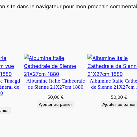
D
n site dans le navigateur pour mon prochain commentai
é
f
i
l
é
d
e
m
o
ie Timagd
Albumine Italie Cathedrale
Albumine Italie Cath
d
néral de
de Sienne 21X27cm 1880
de Sienne 21X27cm 
e
80
50,00
€
50,00
€
1
€
Ajouter au panier
Ajouter au panier
9
anier
9
0