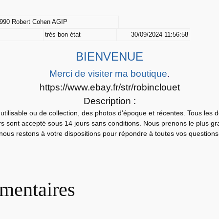
T
I
990 Robert Cohen AGIP
R
trés bon état
30/09/2024 11:56:58
A
G
BIENVENUE
E
Merci de visiter ma boutique
.
P
https://www.ebay.fr/str/robinclouet
H
Description :
O
utilisable ou de collection, des photos d’époque et récentes. Tous les 
T
urs sont accepté sous 14 jours sans conditions. Nous prenons le plus gra
O
nous restons à votre dispositions pour répondre à toutes vos questions
A
r
g
e
mentaires
n
t
i