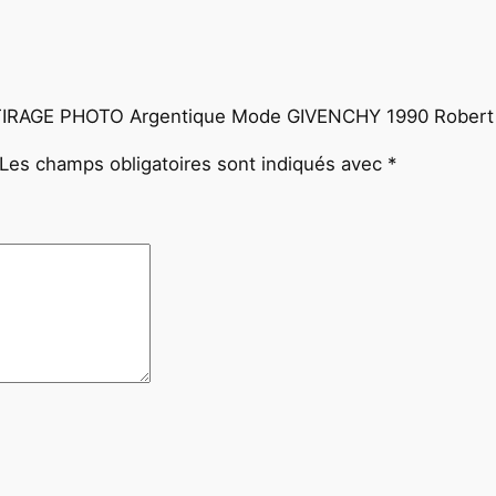
9
0
R
o
ur “TIRAGE PHOTO Argentique Mode GIVENCHY 1990 Robert
b
Les champs obligatoires sont indiqués avec
*
e
r
t
C
o
h
e
n
A
G
I
P