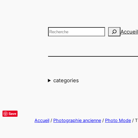
Aller
au
contenu
Recherche
Accueil
categories
Save
Accueil
/
Photographie ancienne
/
Photo Mode
/ 