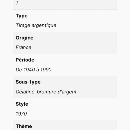
1
n
t
Type
a
Tirage argentique
c
t
Origine
1
France
9
8
Période
0
De 1940 à 1990
V
U
Sous-type
E
Gélatino-bromure d'argent
D
Style
I
V
1970
E
Thème
R