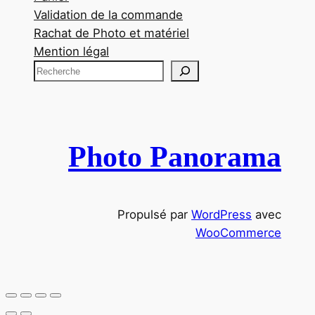
Validation de la commande
Rachat de Photo et matériel
Mention légal
R
e
c
h
e
Photo Panorama
r
c
h
Propulsé par
WordPress
avec
e
WooCommerce