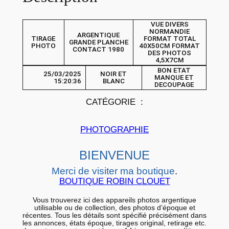
I
R
VUE DIVERS
A
NORMANDIE
ARGENTIQUE
TIRAGE
FORMAT TOTAL
GRANDE PLANCHE
G
PHOTO
40X50CM FORMAT
CONTACT 1980
DES PHOTOS
E
4,5X7CM
P
BON ETAT
25/03/2025
NOIR ET
MANQUE ET
15:20:36
BLANC
H
DECOUPAGE
O
CATÉGORIE :
T
O
PHOTOGRAPHIE
a
r
BIENVENUE
g
Merci de visiter ma boutique
.
e
BOUTIQUE ROBIN CLOUET
n
Vous trouverez ici des appareils photos argentique
t
utilisable ou de collection, des photos d’époque et
récentes. Tous les détails sont spécifié précisément dans
i
les annonces, états époque, tirages original, retirage etc.