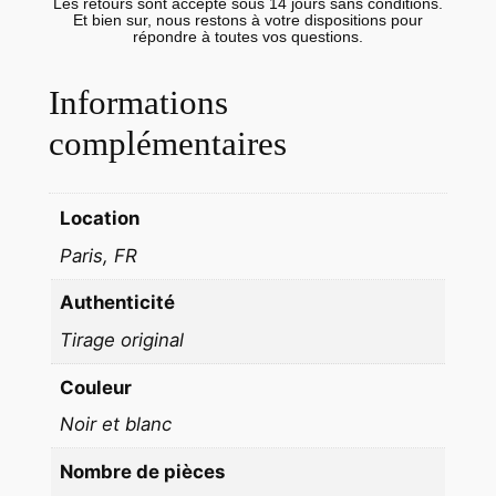
q
Les retours sont accepté sous 14 jours sans conditions.
Et bien sur, nous restons à votre dispositions pour
u
répondre à toutes vos questions.
e
g
Informations
r
complémentaires
a
n
d
Location
e
Paris, FR
p
l
Authenticité
a
Tirage original
n
c
Couleur
h
Noir et blanc
e
c
Nombre de pièces
o