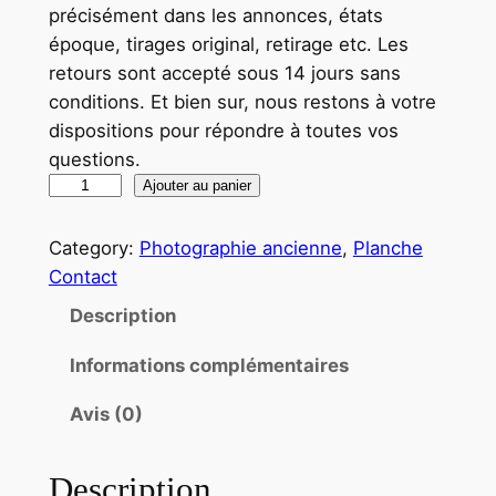
précisément dans les annonces, états
époque, tirages original, retirage etc. Les
retours sont accepté sous 14 jours sans
conditions. Et bien sur, nous restons à votre
dispositions pour répondre à toutes vos
questions.
q
Ajouter au panier
u
a
Category:
Photographie ancienne
, 
Planche
n
Contact
t
Description
i
t
Informations complémentaires
é
Avis (0)
d
e
T
Description