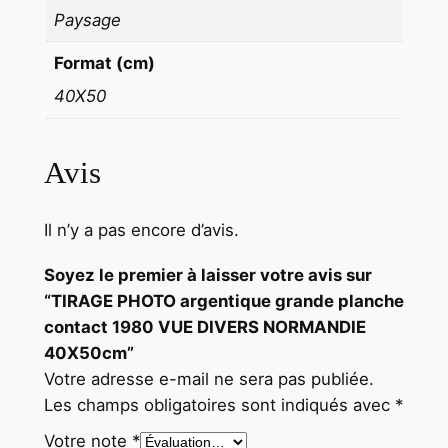
S
Paysage
N
Format (cm)
O
R
40X50
M
A
Avis
N
D
I
Il n’y a pas encore d’avis.
E
4
Soyez le premier à laisser votre avis sur
0
“TIRAGE PHOTO argentique grande planche
X
contact 1980 VUE DIVERS NORMANDIE
5
40X50cm”
0
Votre adresse e-mail ne sera pas publiée.
c
Les champs obligatoires sont indiqués avec
*
m
Votre note
*