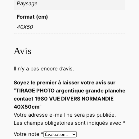
Paysage
N
O
Format (cm)
R
40X50
M
A
N
Avis
D
I
Il n’y a pas encore d’avis.
E
4
Soyez le premier à laisser votre avis sur
0
“TIRAGE PHOTO argentique grande planche
X
contact 1980 VUE DIVERS NORMANDIE
5
40X50cm”
0
Votre adresse e-mail ne sera pas publiée.
c
Les champs obligatoires sont indiqués avec
*
m
Votre note
*