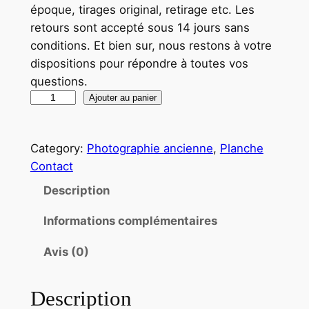
époque, tirages original, retirage etc. Les
retours sont accepté sous 14 jours sans
conditions. Et bien sur, nous restons à votre
dispositions pour répondre à toutes vos
questions.
q
Ajouter au panier
u
a
Category:
Photographie ancienne
, 
Planche
n
Contact
t
i
Description
t
Informations complémentaires
é
d
Avis (0)
e
T
Description
I