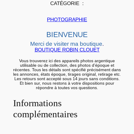
CATÉGORIE :
P
H
PHOTOGRAPHIE
O
T
BIENVENUE
O
Merci de visiter ma boutique
.
a
BOUTIQUE ROBIN CLOUET
r
g
Vous trouverez ici des appareils photos argentique
utilisable ou de collection, des photos d’époque et
e
récentes. Tous les détails sont spécifié précisément dans
les annonces, états époque, tirages original, retirage etc.
n
Les retours sont accepté sous 14 jours sans conditions.
Et bien sur, nous restons à votre dispositions pour
t
répondre à toutes vos questions.
i
q
Informations
u
complémentaires
e
g
r