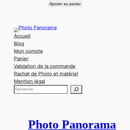
Ajouter au panier
Accueil
Blog
Mon compte
Panier
Validation de la commande
Rachat de Photo et matériel
Mention légal
R
e
c
h
e
Photo Panorama
r