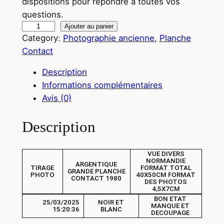
dispositions pour répondre à toutes vos
questions.
q
Ajouter au panier
Category:
Photographie ancienne
, 
Planche
u
Contact
a
n
Description
t
Informations complémentaires
i
Avis (0)
t
é
Description
d
e
VUE DIVERS
T
NORMANDIE
ARGENTIQUE
TIRAGE
FORMAT TOTAL
I
GRANDE PLANCHE
PHOTO
40X50CM FORMAT
CONTACT 1980
R
DES PHOTOS
4,5X7CM
A
BON ETAT
25/03/2025
NOIR ET
MANQUE ET
G
15:20:36
BLANC
DECOUPAGE
E