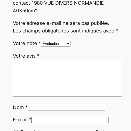
M
contact 1980 VUE DIVERS NORMANDIE
A
40X50cm”
N
Votre adresse e-mail ne sera pas publiée.
D
Les champs obligatoires sont indiqués avec
*
I
E
Votre note
*
4
0
Votre avis
*
X
5
0
c
m
Nom
*
E-mail
*