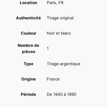
Paris, FR
Location
a
n
d
Tirage original
Authenticité
e
p
Noir et blanc
Couleur
l
a
Nombre de
n
1
pièces
c
h
Tirage argentique
Type
e
c
o
France
Origine
n
t
De 1940 à 1990
Période
a
c