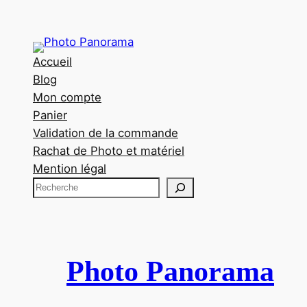
Accueil
Blog
Mon compte
Panier
Validation de la commande
Rachat de Photo et matériel
Mention légal
R
e
c
h
e
Photo Panorama
r
c