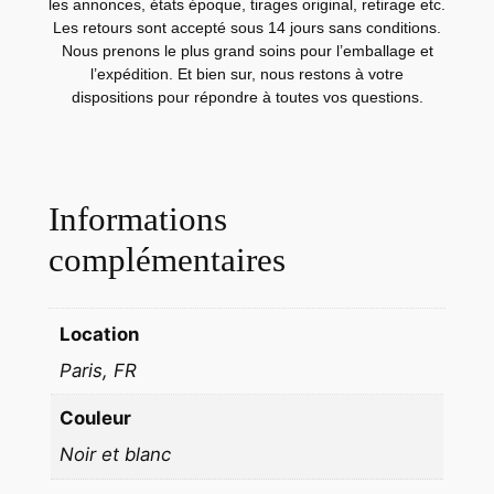
q
les annonces, états époque, tirages original, retirage etc.
u
Les retours sont accepté sous 14 jours sans conditions.
Nous prenons le plus grand soins pour l’emballage et
e
l’expédition. Et bien sur, nous restons à votre
D
dispositions pour répondre à toutes vos questions.
O
R
I
A
Informations
S
complémentaires
A
L
A
Location
M
Paris, FR
B
O
Couleur
M
Noir et blanc
O
D