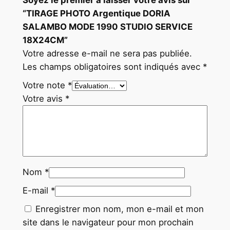
E
“TIRAGE PHOTO Argentique DORIA
1
SALAMBO MODE 1990 STUDIO SERVICE
8
18X24CM”
X
Votre adresse e-mail ne sera pas publiée.
2
Les champs obligatoires sont indiqués avec
*
4
Votre note
*
C
Votre avis
*
M
Nom
*
E-mail
*
Enregistrer mon nom, mon e-mail et mon
site dans le navigateur pour mon prochain