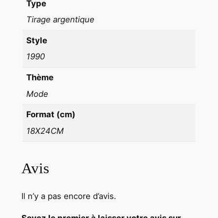
Type
E
Tirage argentique
1
9
Style
9
1990
0
S
Thème
T
Mode
U
D
Format (cm)
I
18X24CM
O
S
E
Avis
R
V
Il n’y a pas encore d’avis.
I
C
Soyez le premier à laisser votre avis sur