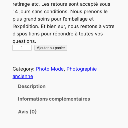
retirage etc. Les retours sont accepté sous
14 jours sans conditions. Nous prenons le
plus grand soins pour l’emballage et
l’expédition. Et bien sur, nous restons à votre
dispositions pour répondre à toutes vos
questions.
q
Ajouter au panier
u
a
Category:
Photo Mode
, 
Photographie
n
ancienne
t
i
Description
t
Informations complémentaires
é
d
Avis (0)
e
T