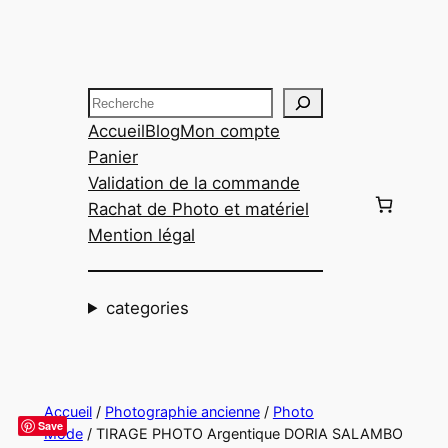
Aller
au
contenu
Recherche
Accueil
Blog
Mon compte
Panier
Validation de la commande
Rachat de Photo et matériel
Mention légal
categories
Accueil
/
Photographie ancienne
/
Photo
Save
Mode
/ TIRAGE PHOTO Argentique DORIA SALAMBO