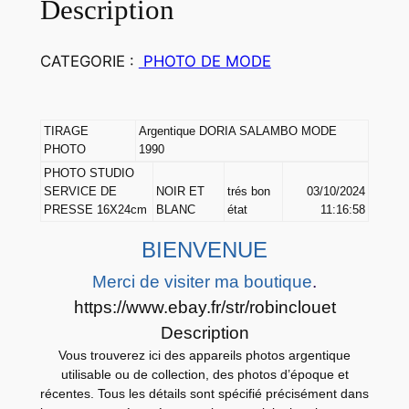
Description
I
R
A
CATEGORIE :
PHOTO DE MODE
G
E
P
TIRAGE
Argentique DORIA SALAMBO MODE
H
PHOTO
1990
O
PHOTO STUDIO
SERVICE DE
NOIR ET
trés bon
03/10/2024
T
PRESSE 16X24cm
BLANC
état
11:16:58
O
A
BIENVENUE
r
Merci de visiter ma boutique
.
g
https://www.ebay.fr/str/robinclouet
e
Description
n
Vous trouverez ici des appareils photos argentique
t
utilisable ou de collection, des photos d’époque et
i
récentes. Tous les détails sont spécifié précisément dans