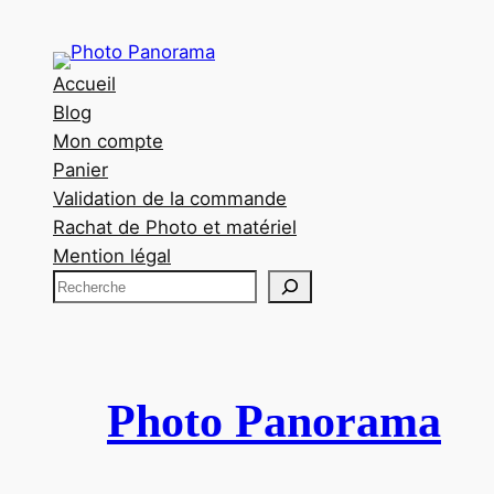
Accueil
Blog
Mon compte
Panier
Validation de la commande
Rachat de Photo et matériel
Mention légal
R
e
c
h
e
Photo Panorama
r
c
h