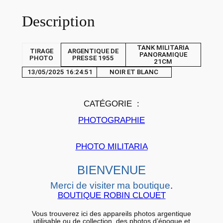
e
Description
T
I
R
TANK MILITARIA
TIRAGE
ARGENTIQUE DE
PANORAMIQUE
A
PHOTO
PRESSE 1955
21CM
G
13/05/2025 16:24:51
NOIR ET BLANC
E
P
CATÉGORIE :
H
PHOTOGRAPHIE
O
T
PHOTO MILITARIA
O
A
BIENVENUE
R
Merci de visiter ma boutique
.
G
BOUTIQUE ROBIN CLOUET
E
N
Vous trouverez ici des appareils photos argentique
utilisable ou de collection, des photos d’époque et