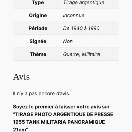
T
Type
Tirage argentique
A
Origine
Inconnue
N
K
Période
De 1940 à 1990
M
I
Signée
Non
L
I
Thème
Guerre, Militaire
T
A
Avis
R
I
A
Il n’y a pas encore d’avis.
P
Soyez le premier à laisser votre avis sur
A
“TIRAGE PHOTO ARGENTIQUE DE PRESSE
N
1955 TANK MILITARIA PANORAMIQUE
O
21cm”
R