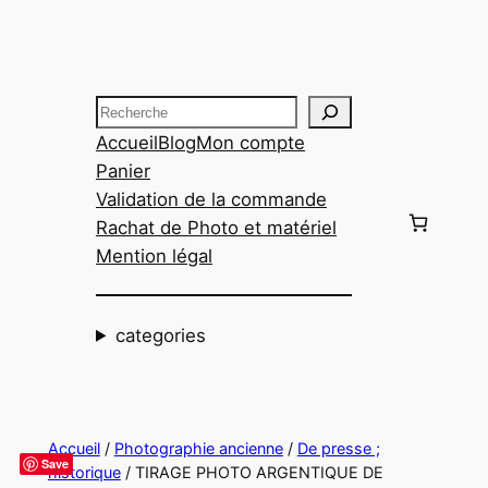
Aller
au
contenu
Recherche
Accueil
Blog
Mon compte
Panier
Validation de la commande
Rachat de Photo et matériel
Mention légal
categories
Accueil
/
Photographie ancienne
/
De presse ;
Save
historique
/ TIRAGE PHOTO ARGENTIQUE DE