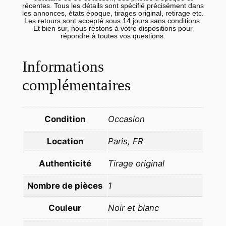
T
récentes. Tous les détails sont spécifié précisément dans
les annonces, états époque, tirages original, retirage etc.
I
Les retours sont accepté sous 14 jours sans conditions.
Et bien sur, nous restons à votre dispositions pour
Q
répondre à toutes vos questions.
U
E
Informations
D
complémentaires
E
P
R
Condition
Occasion
E
S
Location
Paris, FR
S
E
Authenticité
Tirage original
1
Nombre de pièces
1
9
5
Couleur
Noir et blanc
5