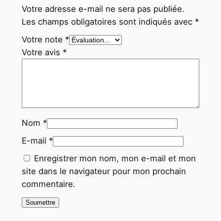
Votre adresse e-mail ne sera pas publiée.
A
Les champs obligatoires sont indiqués avec
*
M
I
Votre note
*
Q
Votre avis
*
U
E
2
1
c
Nom
*
m
E-mail
*
Enregistrer mon nom, mon e-mail et mon
site dans le navigateur pour mon prochain
commentaire.