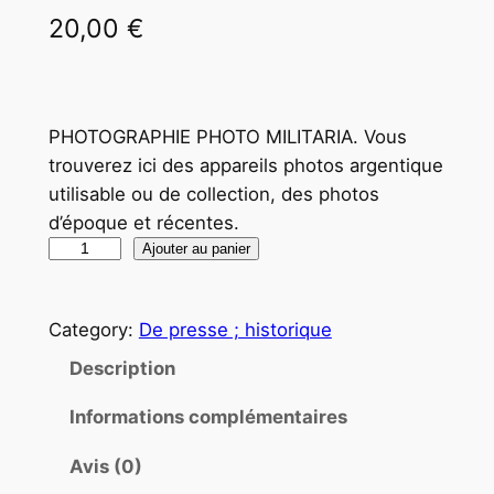
20,00
€
PHOTOGRAPHIE PHOTO MILITARIA. Vous
trouverez ici des appareils photos argentique
utilisable ou de collection, des photos
d’époque et récentes.
q
Ajouter au panier
u
a
Category:
De presse ; historique
n
t
Description
i
Informations complémentaires
t
é
Avis (0)
d