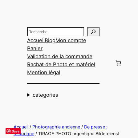
Aller
au
contenu
Recherche
Accueil
Blog
Mon compte
Panier
Validation de la commande
Rachat de Photo et matériel
Mention légal
categories
Accueil
/
Photographie ancienne
/
De presse ;
Save
historique
/ TIRAGE PHOTO argentique Bilderdienst