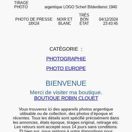
G
TIRAGE
PHOTO
argentique LOGO Scherl Bilderdienst 1940
E
TRÉS
P
PHOTO DE PRESSE
NOIR ET
BON
04/12/2024
18X24
BLANC
ÉTAT
23:43:45
H
O
T
O
C
ATÉGORIE :
a
PHOTOGRAPHIE
r
PHOTO EUROPE
g
e
BIENVENUE
n
Merci de visiter ma boutique
.
t
BOUTIQUE ROBIN CLOUET
i
q
Vous trouverez ici des appareils photos argentique
utilisable ou de collection, des photos d’époque et
u
récentes. Tous les détails sont spécifié précisément dans
les annonces, états époque, tirages original, retirage etc.
e
Les retours sont accepté sous 14 jours sans conditions.
Et bien sur, nous restons à votre dispositions pour