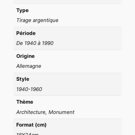
O
Type
T
Tirage argentique
O
D
Période
E
De 1940 à 1990
P
R
Origine
E
Allemagne
S
S
Style
E
1940-1960
1
8
Thème
X
Architecture, Monument
2
4
Format (cm)
A
18X24cm