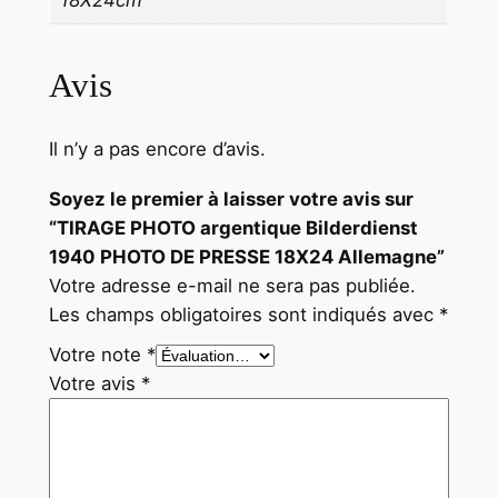
l
l
e
Avis
m
a
Il n’y a pas encore d’avis.
g
n
Soyez le premier à laisser votre avis sur
e
“TIRAGE PHOTO argentique Bilderdienst
1940 PHOTO DE PRESSE 18X24 Allemagne”
Votre adresse e-mail ne sera pas publiée.
Les champs obligatoires sont indiqués avec
*
Votre note
*
Votre avis
*