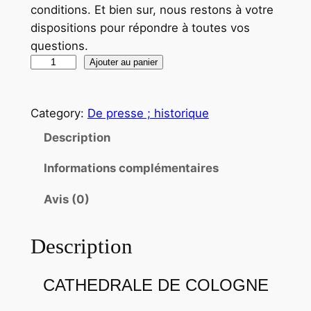
conditions. Et bien sur, nous restons à votre
dispositions pour répondre à toutes vos
questions.
q
Ajouter au panier
u
a
Category:
De presse ; historique
n
t
Description
i
Informations complémentaires
t
é
Avis (0)
d
e
Description
T
I
R
CATHEDRALE DE COLOGNE
A