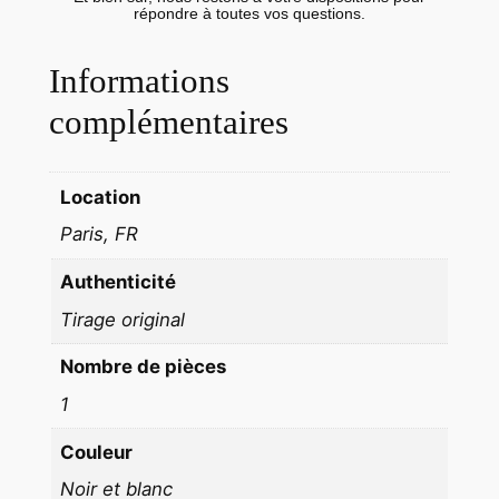
B
répondre à toutes vos questions.
i
l
Informations
d
complémentaires
e
r
d
Location
i
e
Paris, FR
n
Authenticité
s
Tirage original
t
1
Nombre de pièces
9
1
4
0
Couleur
P
Noir et blanc
H