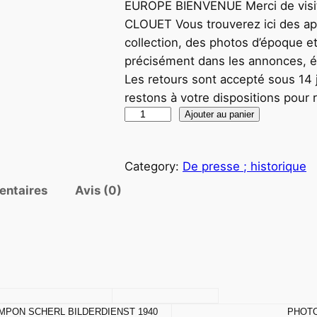
EUROPE BIENVENUE Merci de visi
CLOUET Vous trouverez ici des app
collection, des photos d’époque et
précisément dans les annonces, éta
Les retours sont accepté sous 14 j
restons à votre dispositions pour
q
Ajouter au panier
u
a
Category:
De presse ; historique
n
t
entaires
Avis (0)
i
t
é
d
e
T
MPON SCHERL BILDERDIENST 1940
PHOTO