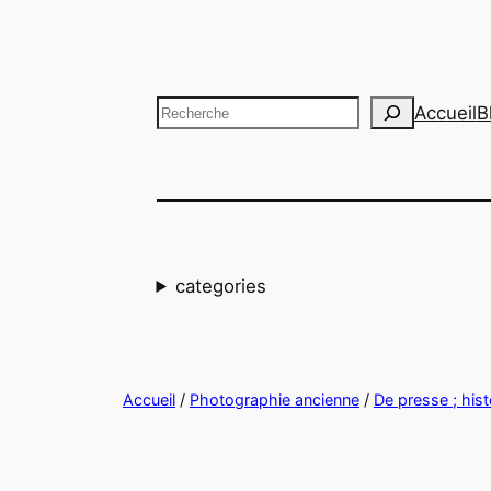
Aller
au
contenu
Recherche
Accueil
B
categories
Accueil
/
Photographie ancienne
/
De presse ; hist