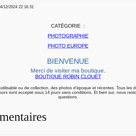
I
4/12/2024 22:16:31
R
A
G
C
ATÉGORIE :
E
PHOTOGRAPHIE
P
PHOTO EUROPE
H
O
BIENVENUE
T
Merci de visiter ma boutique
.
O
BOUTIQUE ROBIN CLOUET
a
r
utilisable ou de collection, des photos d’époque et récentes. Tous les 
etours sont accepté sous 14 jours sans conditions. Et bien sur, nous res
g
questions.
e
n
mentaires
t
i
q