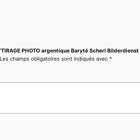
d
e
r
d
i
e
sur “TIRAGE PHOTO argentique Baryté Scherl Bilderdie
n
Les champs obligatoires sont indiqués avec
*
s
t
1
9
4
0
P
H
O
T