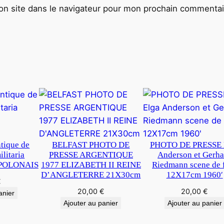
O
n site dans le navigateur pour mon prochain commentai
D
E
P
R
E
S
S
E
1
8
tique de
BELFAST PHOTO DE
PHOTO DE PRESSE 
x
litaria
PRESSE ARGENTIQUE
Anderson et Gerha
2
POLONAIS
1977 ELIZABETH II REINE
Riedmann scene de 
4
D’ANGLETERRE 21X30cm
12X17cm 1960′
€
c
20,00
€
20,00
€
anier
m
Ajouter au panier
Ajouter au panier