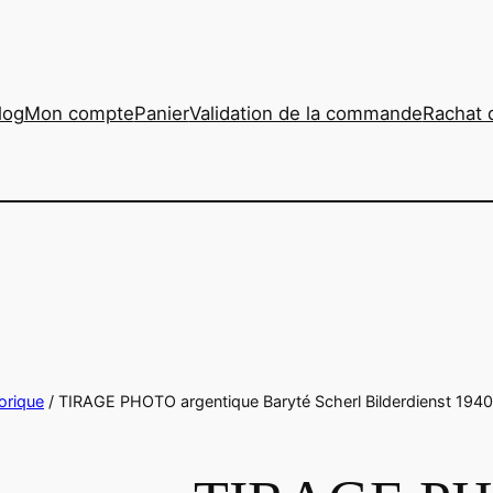
log
Mon compte
Panier
Validation de la commande
Rachat 
orique
/ TIRAGE PHOTO argentique Baryté Scherl Bilderdienst 1