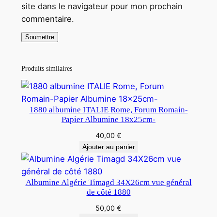
site dans le navigateur pour mon prochain
c
commentaire.
m
Produits similaires
1880 albumine ITALIE Rome, Forum Romain-
Papier Albumine 18x25cm-
40,00
€
Ajouter au panier
Albumine Algérie Timagd 34X26cm vue général
de côté 1880
50,00
€