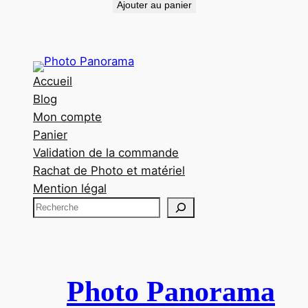
Ajouter au panier
Accueil
Blog
Mon compte
Panier
Validation de la commande
Rachat de Photo et matériel
Mention légal
R
e
c
h
e
Photo Panorama
r