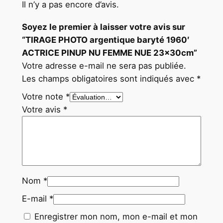
Il n’y a pas encore d’avis.
U
P
Soyez le premier à laisser votre avis sur
N
“TIRAGE PHOTO argentique baryté 1960′
U
ACTRICE PINUP NU FEMME NUE 23x30cm”
F
Votre adresse e-mail ne sera pas publiée.
E
Les champs obligatoires sont indiqués avec
*
M
Votre note
*
M
Votre avis
*
E
N
U
E
2
Nom
*
3
x
E-mail
*
3
Enregistrer mon nom, mon e-mail et mon
0