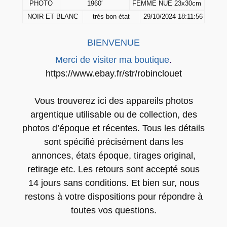
PHOTO
1960′
FEMME NUE 23x30cm
H
NOIR ET BLANC
trés bon état
29/10/2024 18:11:56
O
T
BIENVENUE
O
a
Merci de visiter ma boutique
.
r
https://www.ebay.fr/str/robinclouet
g
e
Vous trouverez ici des appareils photos
n
argentique utilisable ou de collection, des
t
photos d’époque et récentes. Tous les détails
i
sont spécifié précisément dans les
q
annonces, états époque, tirages original,
u
retirage etc. Les retours sont accepté sous
e
14 jours sans conditions. Et bien sur, nous
b
restons à votre dispositions pour répondre à
a
toutes vos questions.
r