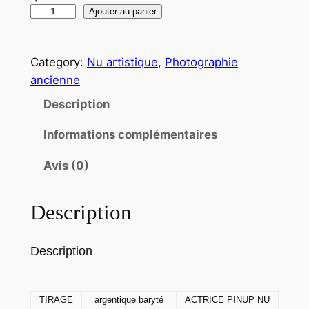
q
Ajouter au panier
u
a
Category:
Nu artistique
, 
Photographie
n
ancienne
t
i
Description
t
Informations complémentaires
é
d
Avis (0)
e
T
Description
I
R
A
Description
G
E
P
TIRAGE
argentique baryté
ACTRICE PINUP NU