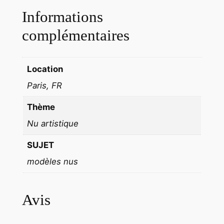
y
Informations
t
é
complémentaires
1
9
6
Location
0
Paris, FR
'
A
Thème
C
Nu artistique
T
SUJET
R
I
modèles nus
C
E
Avis
P
I
N