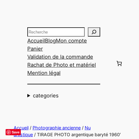
Aller
au
contenu
Recherche
Accueil
Blog
Mon compte
Panier
Validation de la commande
Rachat de Photo et matériel
Mention légal
categories
Accueil
/
Photographie ancienne
/
Nu
Save
artistique
/ TIRAGE PHOTO argentique baryté 1960′