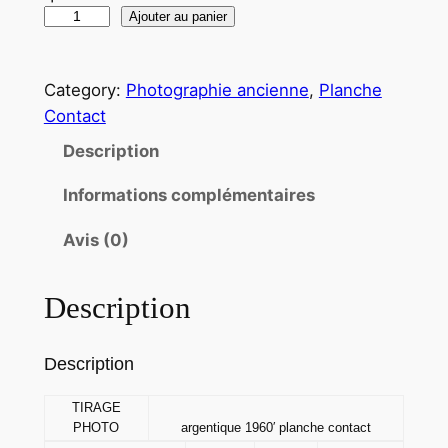
q
Ajouter au panier
u
a
Category:
Photographie ancienne
, 
Planche
n
Contact
t
i
Description
t
Informations complémentaires
é
d
Avis (0)
e
T
Description
I
R
A
Description
G
E
TIRAGE
PHOTO
argentique 1960′ planche contact
P