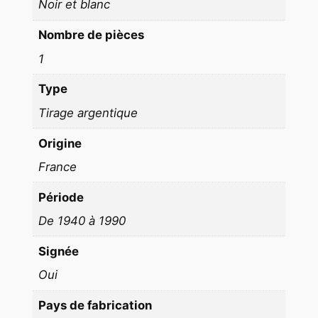
Noir et blanc
T
Nombre de pièces
R
I
1
C
Type
E
P
Tirage argentique
I
Origine
N
U
France
P
Période
2
De 1940 à 1990
1
X
Signée
2
Oui
7
C
Pays de fabrication
M