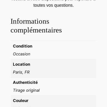
0
toutes vos questions.
'
p
Informations
l
a
complémentaires
n
c
h
Condition
e
Occasion
c
o
Location
n
Paris, FR
t
a
Authenticité
c
Tirage original
t
Couleur
A
C