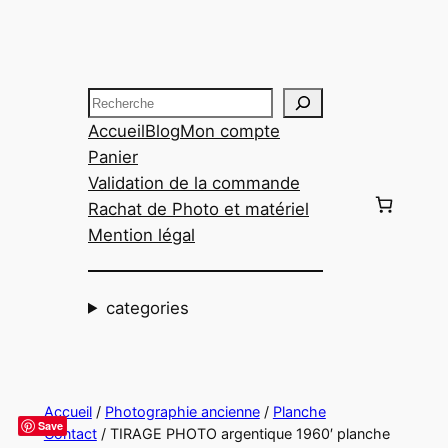
Aller
au
contenu
Recherche
Accueil
Blog
Mon compte
Panier
Validation de la commande
Rachat de Photo et matériel
Mention légal
categories
Accueil
/
Photographie ancienne
/
Planche
Save
Contact
/ TIRAGE PHOTO argentique 1960′ planche