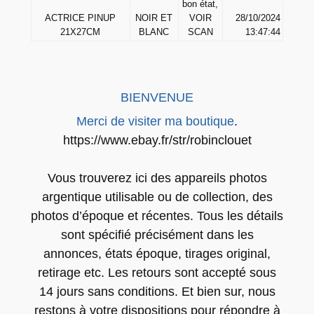
bon état,
H
ACTRICE PINUP
NOIR ET
VOIR
28/10/2024
O
21X27CM
BLANC
SCAN
13:47:44
T
O
a
BIENVENUE
r
g
Merci de visiter ma boutique
.
e
https://www.ebay.fr/str/robinclouet
n
t
Vous trouverez ici des appareils photos
i
argentique utilisable ou de collection, des
q
photos d’époque et récentes. Tous les détails
u
sont spécifié précisément dans les
e
annonces, états époque, tirages original,
1
retirage etc. Les retours sont accepté sous
9
14 jours sans conditions. Et bien sur, nous
6
restons à votre dispositions pour répondre à