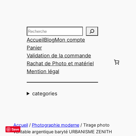
Aller
au
contenu
Recherche
Accueil
Blog
Mon compte
Panier
Validation de la commande
Rachat de Photo et matériel
Mention légal
categories
Accueil
/
Photographie moderne
/ Tirage photo
Save
véritable argentique baryté URBANISME ZENITH