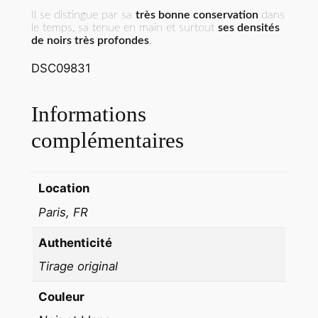
v
Il se distingue par sa
très bonne conservation
dans
é
le temps, sa tenue en main et surtout
ses densités
r
de noirs très profondes
.
i
DSC09831
t
a
Informations
b
l
complémentaires
e
a
Location
r
g
Paris, FR
e
Authenticité
n
t
Tirage original
i
Couleur
q