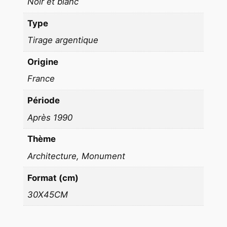
u
Noir et blanc
e
Type
b
a
Tirage argentique
r
Origine
y
France
t
é
Période
U
Après 1990
R
B
Thème
A
Architecture, Monument
N
I
Format (cm)
S
30X45CM
M
E
Z