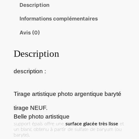
t
Description
i
Informations complémentaires
t
é
Avis (0)
d
e
Description
T
i
r
description :
a
g
e
Tirage artistique photo argentique baryté
p
tirage NEUF.
h
Belle photo artistique
o
support épais offre une
surface glacée très lisse
et
t
un blanc obtenu à partir de sulfate de baryum (ou
o
baryte).