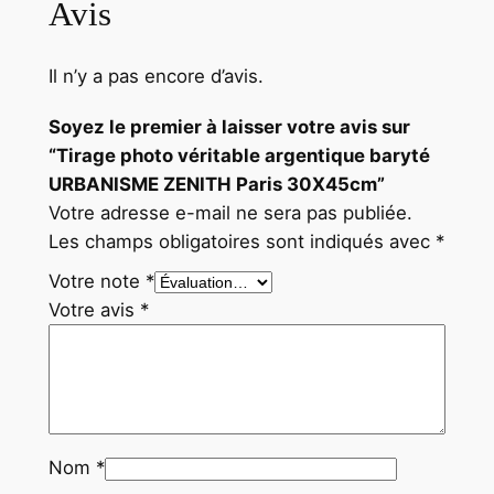
Avis
E
N
Il n’y a pas encore d’avis.
I
T
Soyez le premier à laisser votre avis sur
H
“Tirage photo véritable argentique baryté
P
URBANISME ZENITH Paris 30X45cm”
a
Votre adresse e-mail ne sera pas publiée.
r
Les champs obligatoires sont indiqués avec
*
i
Votre note
*
s
Votre avis
*
3
0
X
4
5
c
Nom
*
m