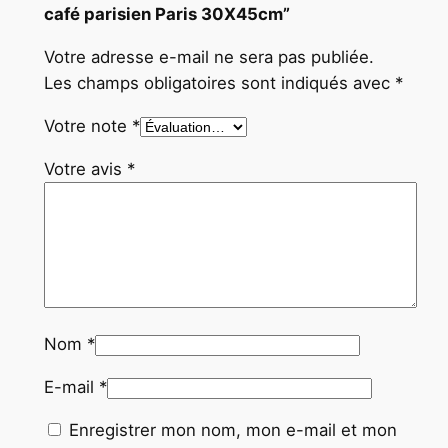
i
café parisien Paris 30X45cm”
s
Votre adresse e-mail ne sera pas publiée.
3
Les champs obligatoires sont indiqués avec
*
0
X
Votre note
*
4
5
Votre avis
*
c
m
Nom
*
E-mail
*
Enregistrer mon nom, mon e-mail et mon