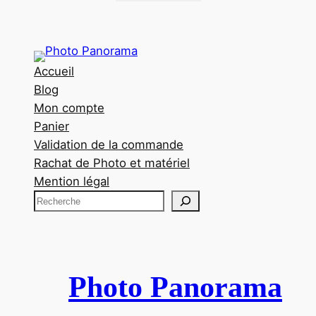
Accueil
Blog
Mon compte
Panier
Validation de la commande
Rachat de Photo et matériel
Mention légal
R
e
c
h
e
Photo Panorama
r
c