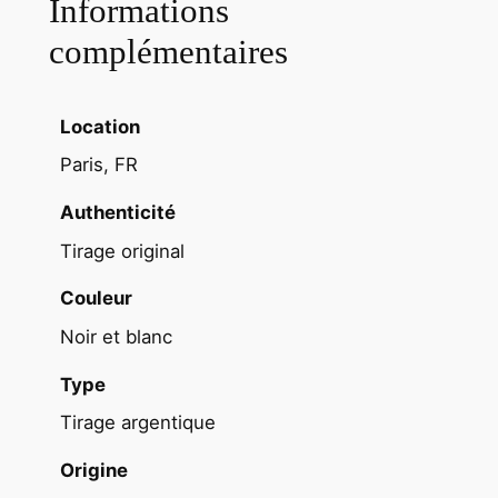
Informations
b
complémentaires
l
e
a
Location
r
Paris, FR
g
e
Authenticité
n
Tirage original
t
i
Couleur
q
Noir et blanc
u
e
Type
b
Tirage argentique
a
r
Origine
y