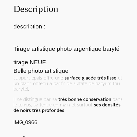
e
Description
T
i
r
description :
a
g
e
Tirage artistique photo argentique baryté
p
tirage NEUF.
h
Belle photo artistique
o
support épais offre une
surface glacée très lisse
et
t
un blanc obtenu à partir de sulfate de baryum (ou
o
baryte).
v
Il se distingue par sa
très bonne conservation
dans
é
le temps, sa tenue en main et surtout
ses densités
de noirs très profondes
.
r
i
IMG_0966
t
a