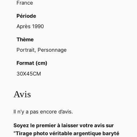
France
t
é
Période
c
Après 1990
a
f
Thème
é
Portrait, Personnage
p
a
Format (cm)
r
30X45CM
i
s
Avis
i
e
n
Il n’y a pas encore d’avis.
P
a
Soyez le premier à laisser votre avis sur
r
“Tirage photo véritable argentique baryté