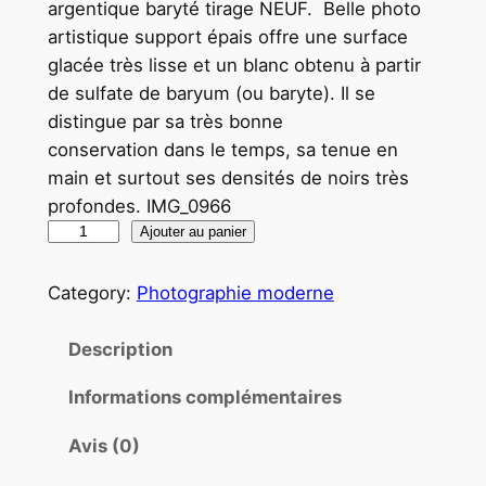
argentique baryté tirage NEUF. Belle photo
artistique support épais offre une surface
glacée très lisse et un blanc obtenu à partir
de sulfate de baryum (ou baryte). Il se
distingue par sa très bonne
conservation dans le temps, sa tenue en
main et surtout ses densités de noirs très
profondes. IMG_0966
q
Ajouter au panier
u
a
Category:
Photographie moderne
n
t
Description
i
Informations complémentaires
t
é
Avis (0)
d