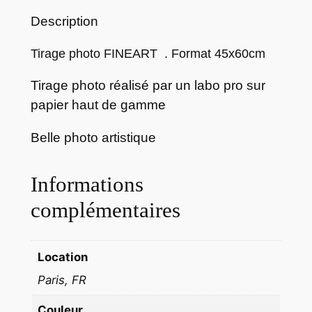
r
Description
a
g
Tirage photo FINEART . Format 45x60cm
e
Tirage photo réalisé par un labo pro sur
p
papier haut de gamme
h
o
Belle photo artistique
t
o
S
Informations
A
complémentaires
N
F
R
Location
A
Paris, FR
N
C
Couleur