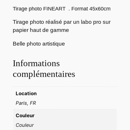
a
g
Tirage photo FINEART . Format 45x60cm
e
Tirage photo réalisé par un labo pro sur
p
papier haut de gamme
h
o
Belle photo artistique
t
o
S
Informations
A
complémentaires
N
F
R
Location
A
Paris, FR
N
C
Couleur
I
Couleur
S