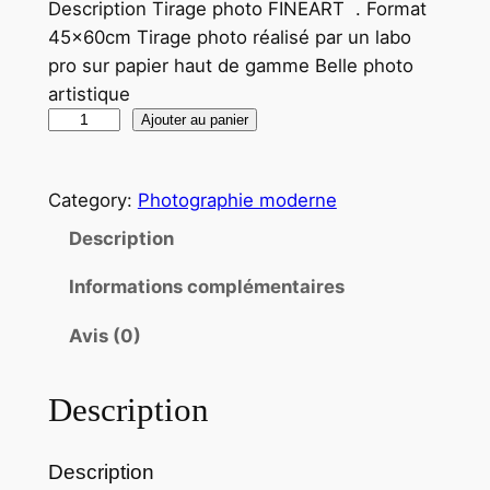
Description Tirage photo FINEART . Format
45x60cm Tirage photo réalisé par un labo
pro sur papier haut de gamme Belle photo
artistique
q
Ajouter au panier
u
a
Category:
Photographie moderne
n
t
Description
i
Informations complémentaires
t
é
Avis (0)
d
e
Description
T
i
r
Description