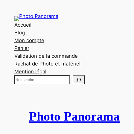
Accueil
Blog
Mon compte
Panier
Validation de la commande
Rachat de Photo et matériel
Mention légal
R
e
c
h
e
Photo Panorama
r
c
h