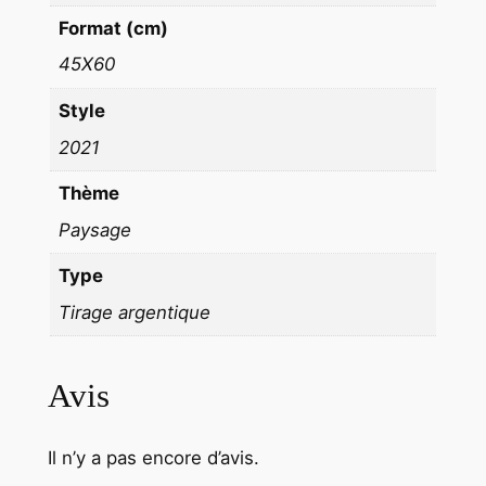
C
Format (cm)
O
45X60
C
O
Style
U
2021
L
E
Thème
U
Paysage
R
Type
F
o
Tirage argentique
r
m
Avis
a
t
4
Il n’y a pas encore d’avis.
5