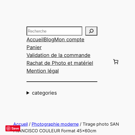
Aller
au
contenu
Recherche
Accueil
Blog
Mon compte
Panier
Validation de la commande
Rachat de Photo et matériel
Mention légal
categories
Accueil
/
Photographie moderne
/ Tirage photo SAN
Save
FRANCISCO COULEUR Format 45x60cm