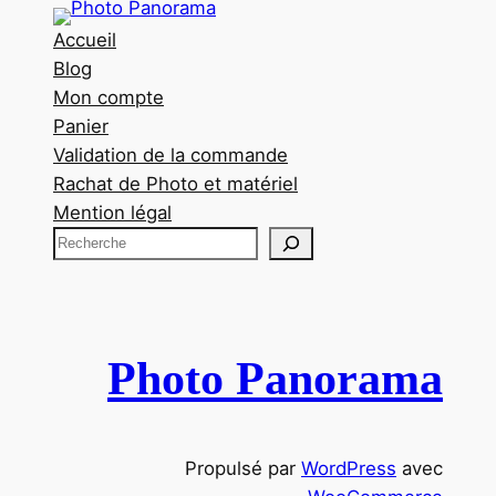
Accueil
Blog
Mon compte
Panier
Validation de la commande
Rachat de Photo et matériel
Mention légal
R
e
c
h
e
Photo Panorama
r
c
h
Propulsé par
WordPress
avec
e