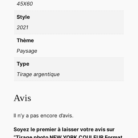
45X60
U
R
Style
F
2021
o
r
Thème
m
Paysage
a
Type
t
4
Tirage argentique
5
x
Avis
6
0
c
Il n’y a pas encore d’avis.
m
Soyez le premier à laisser votre avis sur
“Tirage photo NEW YORK COULEUR Format