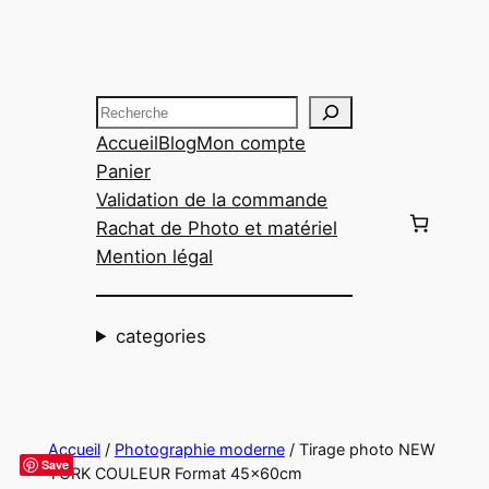
Aller
au
contenu
Recherche
Accueil
Blog
Mon compte
Panier
Validation de la commande
Rachat de Photo et matériel
Mention légal
categories
Accueil
/
Photographie moderne
/ Tirage photo NEW
Save
YORK COULEUR Format 45x60cm