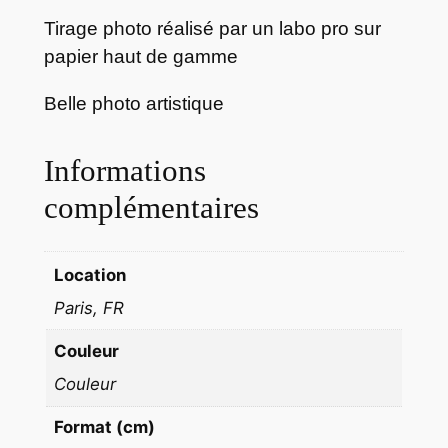
e
Tirage photo réalisé par un labo pro sur
p
papier haut de gamme
h
o
Belle photo artistique
t
o
N
Informations
E
complémentaires
W
Y
O
Location
R
Paris, FR
K
C
Couleur
O
Couleur
U
L
Format (cm)
E