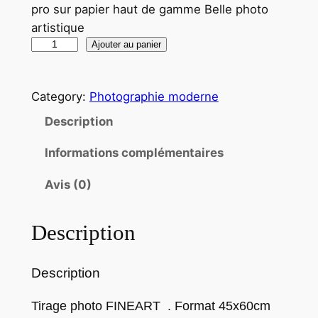
pro sur papier haut de gamme Belle photo
artistique
q
Ajouter au panier
u
a
Category:
Photographie moderne
n
t
Description
i
Informations complémentaires
t
é
Avis (0)
d
e
Description
T
i
r
Description
a
g
Tirage photo FINEART . Format 45x60cm