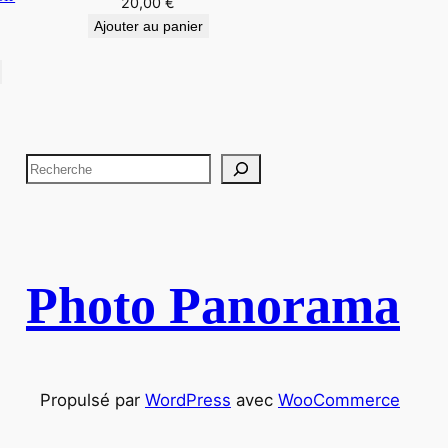
20,00
€
Ajouter au panier
R
e
c
h
e
Photo Panorama
r
c
h
e
Propulsé par
WordPress
avec
WooCommerce