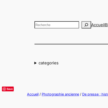
Aller
au
contenu
Recherche
Accueil
B
categories
Save
Accueil
/
Photographie ancienne
/
De presse ; hist