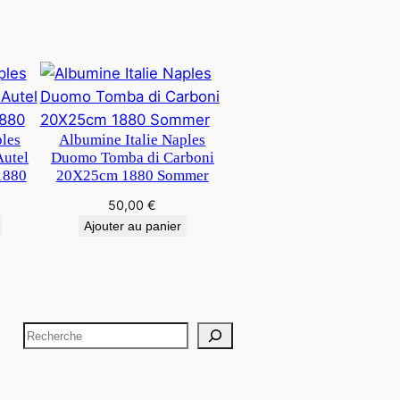
ples
Albumine Italie Naples
Autel
Duomo Tomba di Carboni
1880
20X25cm 1880 Sommer
50,00
€
Ajouter au panier
R
e
c