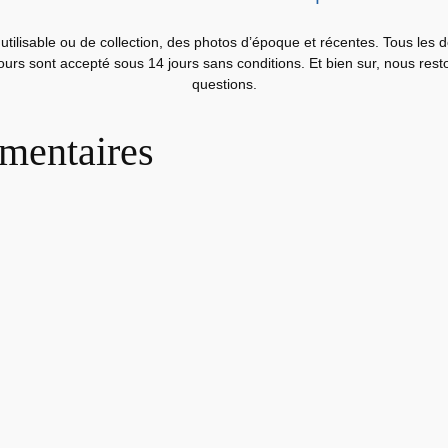
O
T
utilisable ou de collection, des photos d’époque et récentes. Tous les 
O
etours sont accepté sous 14 jours sans conditions. Et bien sur, nous res
questions.
A
r
mentaires
g
e
n
t
i
q
u
e
,
R
C
A