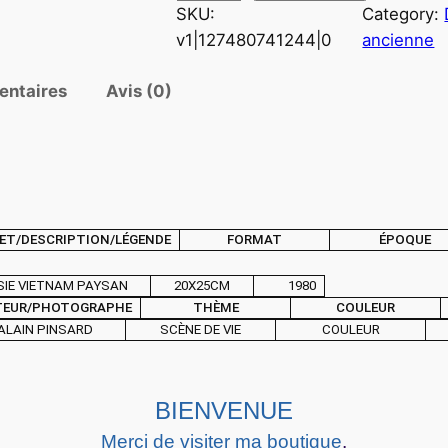
SKU:
Category:
u
v1|127480741244|0
ancienne
a
n
entaires
Avis (0)
t
i
t
é
d
e
ET/DESCRIPTION/LÉGENDE
FORMAT
ÉPOQUE
T
I
SIE VIETNAM PAYSAN
20X25CM
1980
R
TEUR/PHOTOGRAPHE
THÈME
COULEUR
A
ALAIN PINSARD
SCÈNE DE VIE
COULEUR
G
E
BIENVENUE
P
H
Merci de visiter ma boutique
.