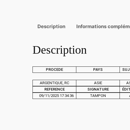
Description
Informations complém
Description
PROCEDE
PAYS
SUJ
ARGENTIQUE, RC
ASIE
A
REFERENCE
SIGNATURE
ÉDI
09/11/2025 17:34:36
TAMPON