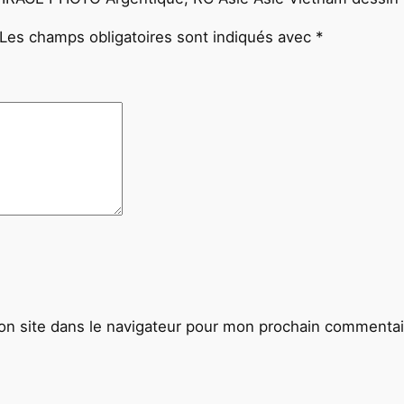
s
i
Les champs obligatoires sont indiqués avec
*
n
2
0
X
2
5
c
m
1
9
8
0
n site dans le navigateur pour mon prochain commentai