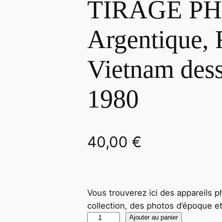
TIRAGE P
Argentique, 
Vietnam des
1980
40,00
€
Vous trouverez ici des appareils p
collection, des photos d’époque e
q
Ajouter au panier