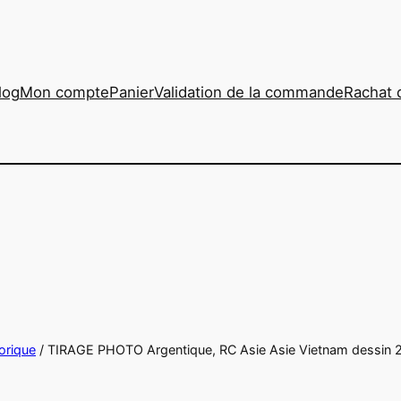
log
Mon compte
Panier
Validation de la commande
Rachat 
orique
/ TIRAGE PHOTO Argentique, RC Asie Asie Vietnam dessin