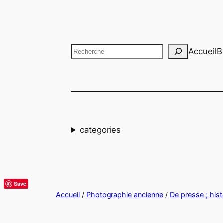
Aller
au
contenu
Recherche
Accueil
B
categories
Save
Accueil
/
Photographie ancienne
/
De presse ; hist