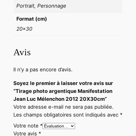
Portrait, Personnage
M
é
Format (cm)
l
20×30
e
n
c
Avis
h
o
Il n’y a pas encore d’avis.
n
2
Soyez le premier à laisser votre avis sur
0
“Tirage photo argentique Manifestation
1
Jean Luc Mélenchon 2012 20X30cm”
2
Votre adresse e-mail ne sera pas publiée.
2
Les champs obligatoires sont indiqués avec
*
0
Votre note
*
X
Votre avis
*
3