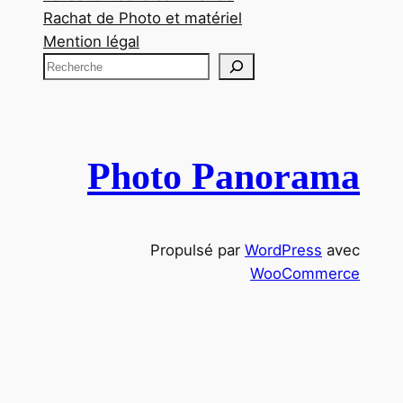
Rachat de Photo et matériel
Mention légal
R
e
c
h
e
Photo Panorama
r
c
h
Propulsé par
WordPress
avec
e
WooCommerce