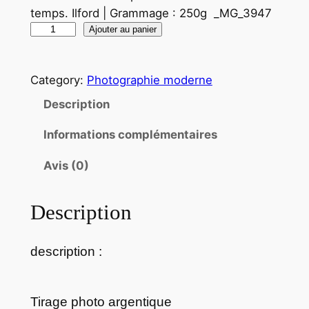
temps. Ilford | Grammage : 250g _MG_3947
q
Ajouter au panier
u
a
Category:
Photographie moderne
n
t
Description
i
Informations complémentaires
t
é
Avis (0)
d
e
Description
T
i
r
description :
a
g
e
Tirage photo argentique