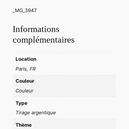
n
i
_MG_3947
f
e
Informations
s
complémentaires
t
a
t
Location
i
Paris, FR
o
n
Couleur
J
Couleur
e
a
Type
n
Tirage argentique
L
u
Thème
c