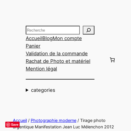
Aller
au
contenu
Recherche
Accueil
Blog
Mon compte
Panier
Validation de la commande
Rachat de Photo et matériel
Mention légal
categories
Accueil
/
Photographie moderne
/ Tirage photo
Save
argentique Manifestation Jean Luc Mélenchon 2012