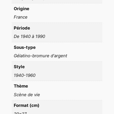
r
Origine
l
y
France
2
Période
0
X
De 1940 à 1990
2
Sous-type
7
c
Gélatino-bromure d'argent
m
Style
1
1940-1960
9
6
Thème
0
Scène de vie
Format (cm)
20×27