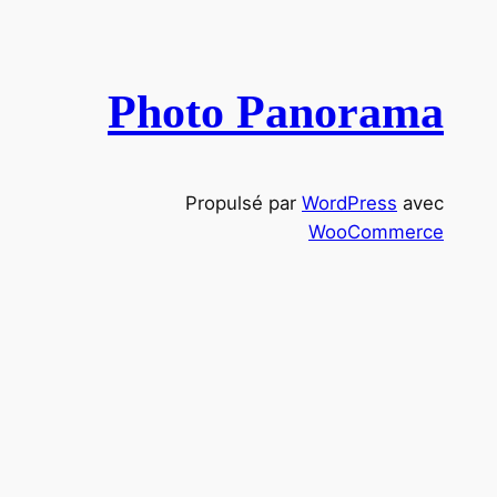
e
c
h
e
Photo Panorama
r
c
h
Propulsé par
WordPress
avec
e
WooCommerce