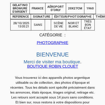
G
GELATINO
AÉROPORT
BROMURE
FRANCE
20X27CM
1960
D’ORLY
E
D’ARGENT
REFERENCE
SIGNATURE
ÉDITEUR/PHOTOGRAPHE
THÈM
P
TRÈS
H
28/10/2025
SCÈNE
NOIR ET
SANS
BON
13:05:21
DE VIE
BLANC
ÉTAT
O
CATÉGORIE :
T
O
PHOTOGRAPHIE
A
BIENVENUE
r
g
Merci de visiter ma boutique
.
e
BOUTIQUE ROBIN CLOUET
n
Vous trouverez ici des appareils photos argentique
t
utilisable ou de collection, des photos d’époque et
i
récentes. Tous les détails sont spécifié précisément dans
q
les annonces, états époque, tirages original, retirage etc.
u
Les retours sont accepté sous 14 jours sans conditions.
Et bien sur, nous restons à votre dispositions pour
e