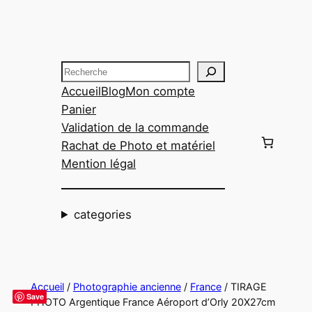
Aller
au
contenu
Recherche
Accueil
Blog
Mon compte
Panier
Validation de la commande
Rachat de Photo et matériel
Mention légal
categories
Accueil
/
Photographie ancienne
/
France
/ TIRAGE
Save
PHOTO Argentique France Aéroport d’Orly 20X27cm