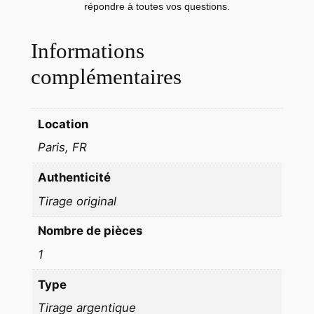
répondre à toutes vos questions.
F
r
Informations
a
n
complémentaires
c
e
A
Location
é
Paris, FR
r
o
Authenticité
p
Tirage original
o
r
Nombre de pièces
t
1
d
Type
'
O
Tirage argentique