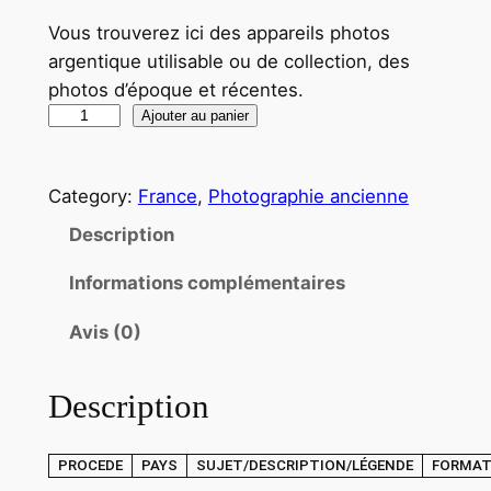
Vous trouverez ici des appareils photos
argentique utilisable ou de collection, des
photos d’époque et récentes.
q
Ajouter au panier
u
a
Category:
France
, 
Photographie ancienne
n
t
Description
i
Informations complémentaires
t
é
Avis (0)
d
e
Description
T
I
R
PROCEDE
PAYS
SUJET/DESCRIPTION/LÉGENDE
FORMA
A