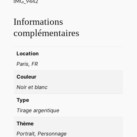
M
IMG_9442
M
E
Informations
E
complémentaires
N
R
O
Location
B
Paris, FR
E
D
Couleur
E
Noir et blanc
M
A
Type
R
Tirage argentique
I
E
Thème
E
Portrait, Personnage
1