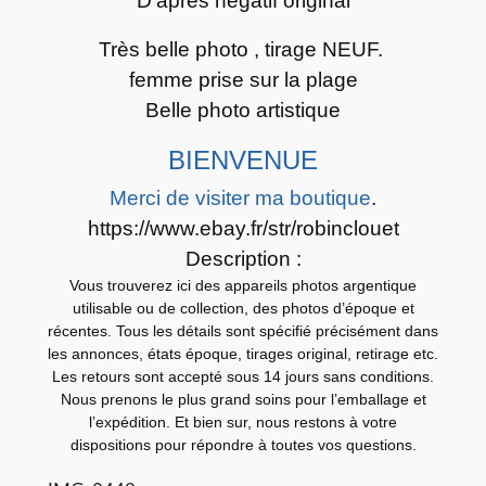
D’après négatif original
p
h
Très belle photo , tirage NEUF.
o
femme prise sur la plage
t
Belle photo artistique
o
a
BIENVENUE
r
Merci de visiter ma boutique
.
g
https://www.ebay.fr/str/robinclouet
e
Description :
n
Vous trouverez ici des appareils photos argentique
t
utilisable ou de collection, des photos d’époque et
i
récentes. Tous les détails sont spécifié précisément dans
q
les annonces, états époque, tirages original, retirage etc.
Les retours sont accepté sous 14 jours sans conditions.
u
Nous prenons le plus grand soins pour l’emballage et
e
l’expédition. Et bien sur, nous restons à votre
F
dispositions pour répondre à toutes vos questions.
E