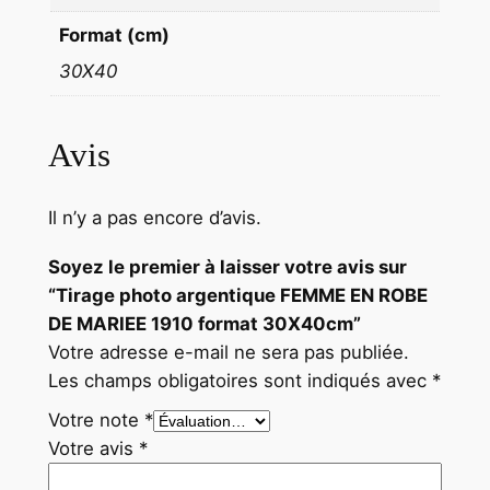
9
Format (cm)
1
30X40
0
f
o
Avis
r
m
Il n’y a pas encore d’avis.
a
t
Soyez le premier à laisser votre avis sur
3
“Tirage photo argentique FEMME EN ROBE
0
DE MARIEE 1910 format 30X40cm”
X
Votre adresse e-mail ne sera pas publiée.
4
Les champs obligatoires sont indiqués avec
*
0
Votre note
*
c
Votre avis
*
m