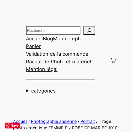
Aller
au
contenu
Recherche
Accueil
Blog
Mon compte
Panier
Validation de la commande
Rachat de Photo et matériel
Mention légal
categories
Accueil
/
Photographie ancienne
/
Portrait
/ Tirage
Save
photo argentique FEMME EN ROBE DE MARIEE 1910