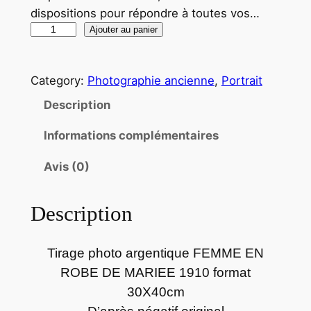
dispositions pour répondre à toutes vos…
q
Ajouter au panier
u
a
Category:
Photographie ancienne
, 
Portrait
n
t
Description
i
Informations complémentaires
t
é
Avis (0)
d
e
Description
T
i
r
Tirage photo argentique FEMME EN
a
ROBE DE MARIEE 1910 format
g
30X40cm
e