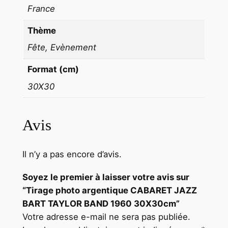
B
France
A
R
Thème
T
Fête, Evènement
T
A
Format (cm)
Y
30X30
L
O
R
Avis
B
A
Il n’y a pas encore d’avis.
N
D
Soyez le premier à laisser votre avis sur
1
“Tirage photo argentique CABARET JAZZ
9
BART TAYLOR BAND 1960 30X30cm”
6
Votre adresse e-mail ne sera pas publiée.
0