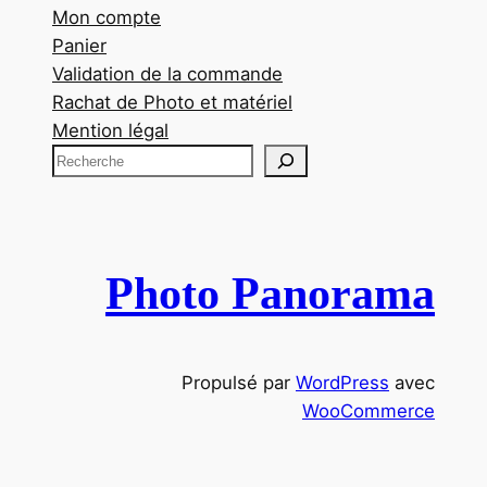
Mon compte
Panier
Validation de la commande
Rachat de Photo et matériel
Mention légal
R
e
c
h
e
Photo Panorama
r
c
h
Propulsé par
WordPress
avec
e
WooCommerce