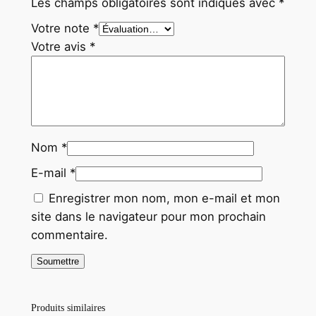
Les champs obligatoires sont indiqués avec
*
3
Votre note
*
0
Votre avis
*
X
3
0
c
m
Nom
*
E-mail
*
Enregistrer mon nom, mon e-mail et mon
site dans le navigateur pour mon prochain
commentaire.
Produits similaires