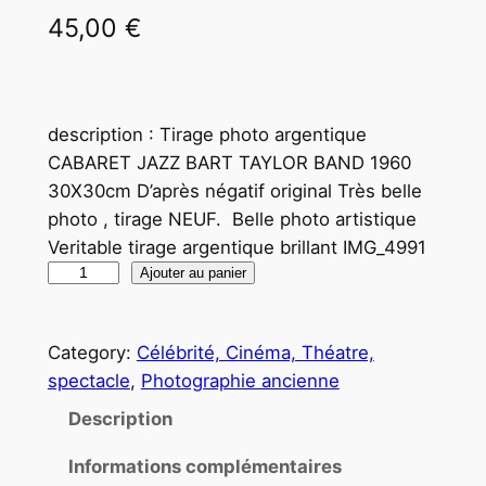
45,00
€
description : Tirage photo argentique
CABARET JAZZ BART TAYLOR BAND 1960
30X30cm D’après négatif original Très belle
photo , tirage NEUF. Belle photo artistique
Veritable tirage argentique brillant IMG_4991
q
Ajouter au panier
u
a
Category:
Célébrité, Cinéma, Théatre,
n
spectacle
, 
Photographie ancienne
t
i
Description
t
Informations complémentaires
é