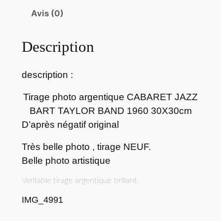
d
Avis (0)
e
T
Description
i
r
a
description :
g
e
Tirage photo argentique CABARET JAZZ
p
BART TAYLOR BAND 1960 30X30cm
h
D’après négatif original
o
Très belle photo , tirage NEUF.
t
o
Belle photo artistique
a
Veritable tirage argentique brillant
r
g
IMG_4991
e