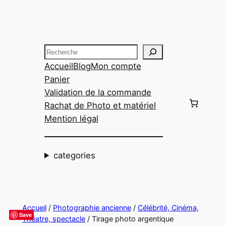
Aller
au
contenu
Recherche
Accueil
Blog
Mon compte
Panier
Validation de la commande
Rachat de Photo et matériel
Mention légal
categories
Accueil
/
Photographie ancienne
/
Célébrité, Cinéma,
Save
Théatre, spectacle
/ Tirage photo argentique