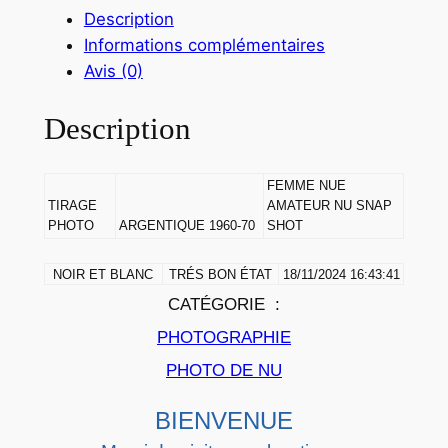
n
Description
t
Informations complémentaires
i
Avis (0)
t
é
Description
d
e
FEMME NUE
T
TIRAGE
AMATEUR NU SNAP
I
PHOTO
ARGENTIQUE 1960-70
SHOT
R
A
NOIR ET BLANC
TRÉS BON ÉTAT
18/11/2024 16:43:41
G
CATÉGORIE :
E
PHOTOGRAPHIE
P
PHOTO DE NU
H
O
BIENVENUE
T