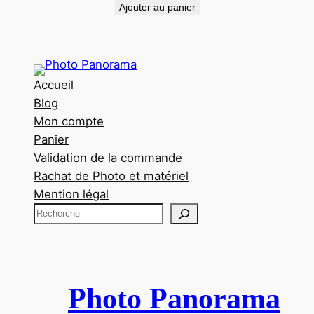
Ajouter au panier
Accueil
Blog
Mon compte
Panier
Validation de la commande
Rachat de Photo et matériel
Mention légal
R
e
c
h
e
Photo Panorama
r