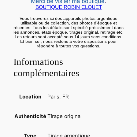
O
Merci de visiter ma boutique
.
BOUTIQUE ROBIN CLOUET
A
R
Vous trouverez ici des appareils photos argentique
utilisable ou de collection, des photos d’époque et
G
récentes. Tous les détails sont spécifié précisément dans
E
les annonces, états époque, tirages original, retirage etc.
Les retours sont accepté sous 14 jours sans conditions.
N
Et bien sur, nous restons à votre dispositions pour
répondre à toutes vos questions.
T
I
Informations
Q
complémentaires
U
E
1
9
Paris, FR
Location
6
0
Tirage original
Authenticité
-
7
0
Tirage argentique
Type