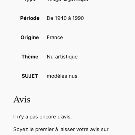
F
E
De 1940 à 1990
Période
M
M
France
Origine
E
N
U
Nu artistique
Thème
E
A
modèles nus
SUJET
M
A
T
Avis
E
U
R
Il n’y a pas encore d’avis.
N
Soyez le premier à laisser votre avis sur
U