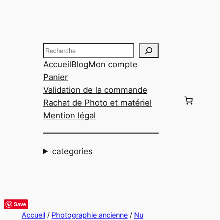
Aller
au
contenu
Recherche
Accueil
Blog
Mon compte
Panier
Validation de la commande
Rachat de Photo et matériel
Mention légal
categories
Save
Accueil
/
Photographie ancienne
/
Nu