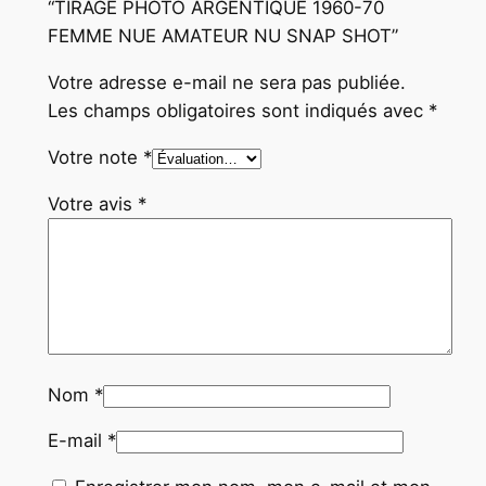
“TIRAGE PHOTO ARGENTIQUE 1960-70
S
FEMME NUE AMATEUR NU SNAP SHOT”
N
A
Votre adresse e-mail ne sera pas publiée.
P
Les champs obligatoires sont indiqués avec
*
S
H
Votre note
*
O
Votre avis
*
T
Nom
*
E-mail
*