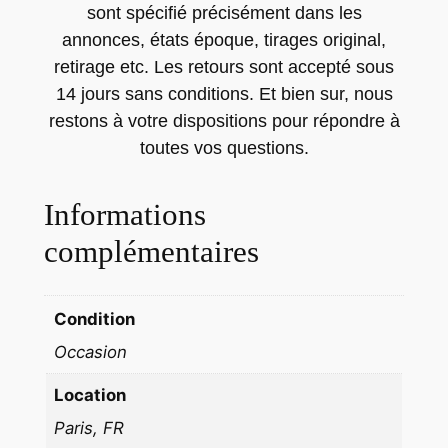
sont spécifié précisément dans les
T
annonces, états époque, tirages original,
T
retirage etc. Les retours sont accepté sous
A
14 jours sans conditions. Et bien sur, nous
M
restons à votre dispositions pour répondre à
P
O
toutes vos questions.
N
G
Informations
E
complémentaires
R
A
R
Condition
D
Occasion
D
E
Location
C
Paris, FR
A