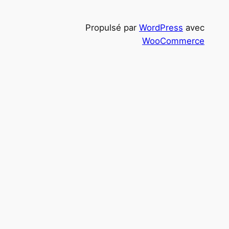
c
h
Propulsé par
WordPress
avec
e
WooCommerce