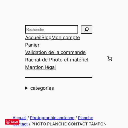
Aller
au
contenu
Recherche
Accueil
Blog
Mon compte
Panier
Validation de la commande
Rachat de Photo et matériel
Mention légal
categories
Accueil
/
Photographie ancienne
/
Planche
Save
Contact
/ PHOTO PLANCHE CONTACT TAMPON