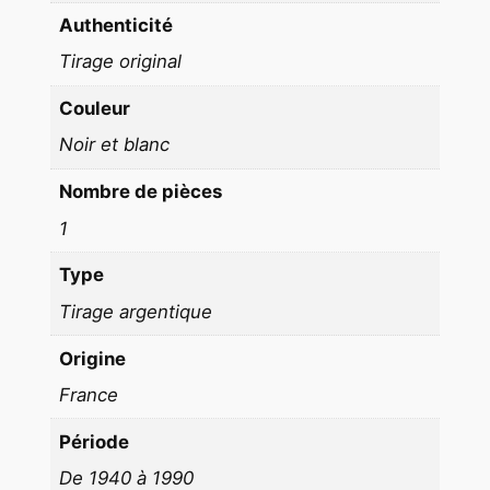
U
Authenticité
X
Tirage original
1
9
Couleur
6
Noir et blanc
0
'
Nombre de pièces
L
1
E
S
Type
F
Tirage argentique
O
L
Origine
I
France
E
S
Période
B
De 1940 à 1990