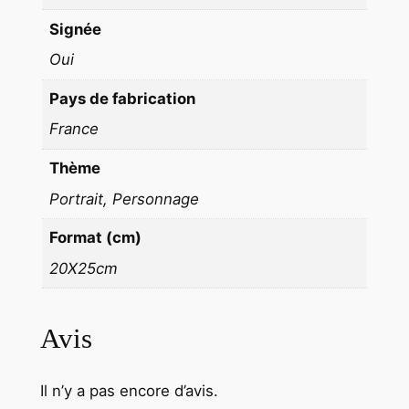
E
R
Signée
G
Oui
E
Pays de fabrication
R
E
France
2
Thème
0
X
Portrait, Personnage
2
Format (cm)
5
C
20X25cm
M
Avis
Il n’y a pas encore d’avis.