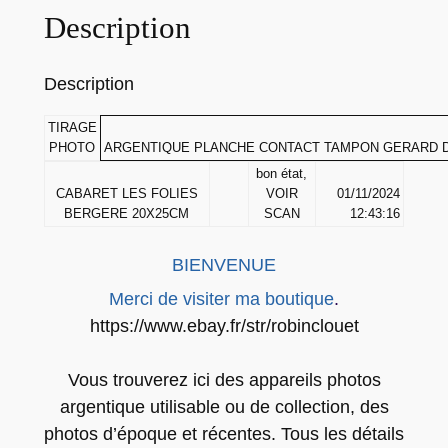
Description
H
O
T
Description
O
P
TIRAGE
PHOTO
ARGENTIQUE PLANCHE CONTACT TAMPON GERARD D
L
bon état,
A
CABARET LES FOLIES
VOIR
01/11/2024
N
BERGERE 20X25CM
SCAN
12:43:16
C
H
BIENVENUE
E
Merci de visiter ma boutique
.
C
https://www.ebay.fr/str/robinclouet
O
N
Vous trouverez ici des appareils photos
T
argentique utilisable ou de collection, des
A
photos d’époque et récentes. Tous les détails
C