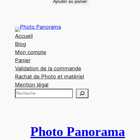
Ajouter au panier
Accueil
Blog
Mon compte
Panier
Validation de la commande
Rachat de Photo et matériel
Mention légal
R
e
c
h
e
Photo Panorama
r