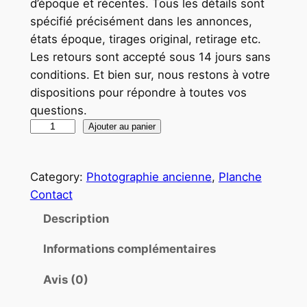
d’époque et récentes. Tous les détails sont
spécifié précisément dans les annonces,
états époque, tirages original, retirage etc.
Les retours sont accepté sous 14 jours sans
conditions. Et bien sur, nous restons à votre
dispositions pour répondre à toutes vos
questions.
q
Ajouter au panier
u
a
Category:
Photographie ancienne
, 
Planche
n
Contact
t
i
Description
t
Informations complémentaires
é
d
Avis (0)
e
P