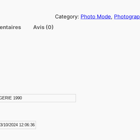
u
a
Category:
Photo Mode
, 
Photograp
n
t
entaires
Avis (0)
i
t
é
d
e
P
H
O
GERIE 1990
T
O
A
r
3/10/2024 12:06:36
g