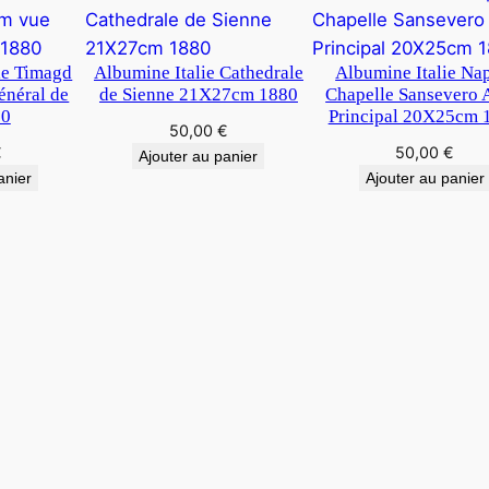
2
1
c
ie Timagd
Albumine Italie Cathedrale
Albumine Italie Na
m
néral de
de Sienne 21X27cm 1880
Chapelle Sansevero 
80
Principal 20X25cm 
50,00
€
€
50,00
€
Ajouter au panier
anier
Ajouter au panier