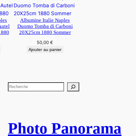
ples
Albumine Italie Naples
Autel
Duomo Tomba di Carboni
1880
20X25cm 1880 Sommer
50,00
€
Ajouter au panier
R
e
c
h
e
Photo Panorama
r
c