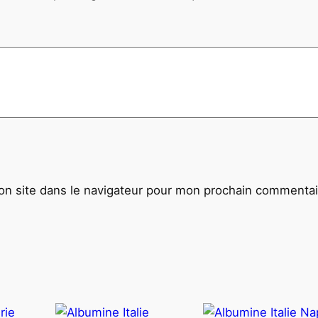
E
R
V
I
C
E
D
E
P
R
n site dans le navigateur pour mon prochain commentai
E
S
S
E
1
5
X