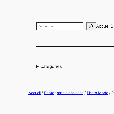
Aller
au
contenu
Recherche
Accueil
B
categories
Accueil
/
Photographie ancienne
/
Photo Mode
/ 