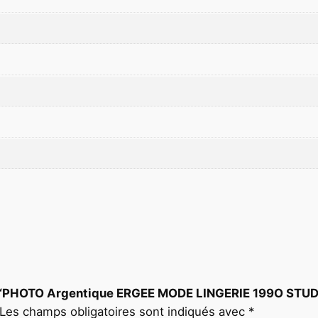
N
G
E
R
I
E
1
9
9
O
S
T
U
D
I
O
 sur “PHOTO Argentique ERGEE MODE LINGERIE 199O ST
S
Les champs obligatoires sont indiqués avec
*