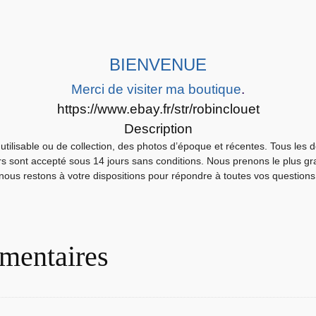
e
n
t
i
BIENVENUE
q
Merci de visiter ma boutique
.
u
https://www.ebay.fr/str/robinclouet
e
Description
E
utilisable ou de collection, des photos d’époque et récentes. Tous les 
R
urs sont accepté sous 14 jours sans conditions. Nous prenons le plus gra
G
nous restons à votre dispositions pour répondre à toutes vos questions
E
E
M
O
mentaires
D
E
L
I