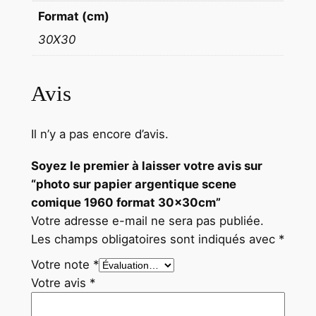
t
Format (cm)
3
30X30
0
x
3
Avis
0
c
Il n’y a pas encore d’avis.
m
Soyez le premier à laisser votre avis sur
“photo sur papier argentique scene
comique 1960 format 30x30cm”
Votre adresse e-mail ne sera pas publiée.
Les champs obligatoires sont indiqués avec
*
Votre note
*
Votre avis
*