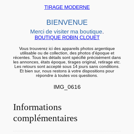
i
TIRAGE MODERNE
e
BIENVENUE
r
a
Merci de visiter ma boutique
.
r
BOUTIQUE ROBIN CLOUET
g
Vous trouverez ici des appareils photos argentique
e
utilisable ou de collection, des photos d’époque et
récentes. Tous les détails sont spécifié précisément dans
n
les annonces, états époque, tirages original, retirage etc.
Les retours sont accepté sous 14 jours sans conditions.
t
Et bien sur, nous restons à votre dispositions pour
répondre à toutes vos questions.
i
q
IMG_0616
u
e
Informations
s
c
complémentaires
e
n