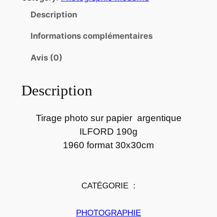
n
t
Description
i
Informations complémentaires
t
é
Avis (0)
d
e
Description
p
h
o
Tirage photo sur papier argentique
t
ILFORD 190g
o
1960 format 30x30cm
s
u
r
CATÉGORIE :
p
a
PHOTOGRAPHIE
p