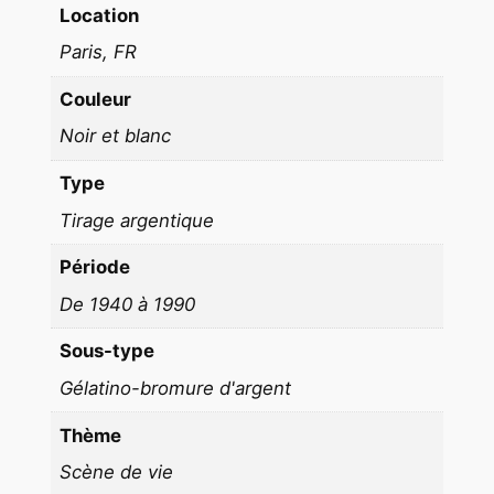
Location
e
c
Paris, FR
o
Couleur
m
i
Noir et blanc
q
Type
u
e
Tirage argentique
1
Période
9
6
De 1940 à 1990
0
Sous-type
f
Gélatino-bromure d'argent
o
r
Thème
m
Scène de vie
a