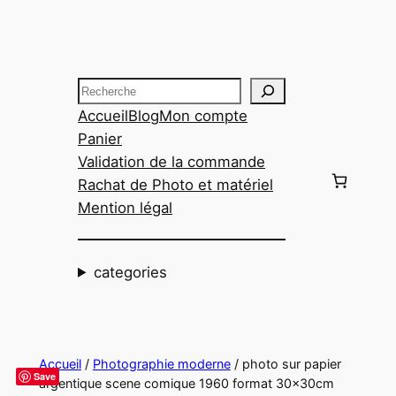
Aller
au
contenu
Recherche
Accueil
Blog
Mon compte
Panier
Validation de la commande
Rachat de Photo et matériel
Mention légal
categories
Accueil
/
Photographie moderne
/ photo sur papier
Save
argentique scene comique 1960 format 30x30cm