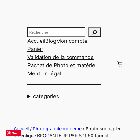
Aller
au
contenu
Recherche
Accueil
Blog
Mon compte
Panier
Validation de la commande
Rachat de Photo et matériel
Mention légal
categories
Accueil
/
Photographie moderne
/ Photo sur papier
Save
argentique BROCANTEUR PARIS 1960 format