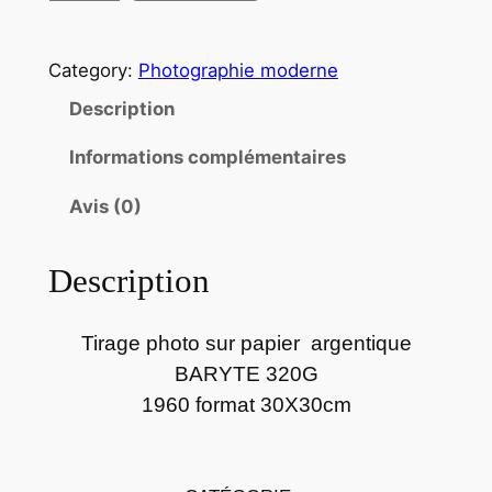
u
a
Category:
Photographie moderne
n
t
Description
i
Informations complémentaires
t
é
Avis (0)
d
e
Description
P
h
o
Tirage photo sur papier argentique
t
BARYTE 320G
o
1960 format 30X30cm
s
u
r