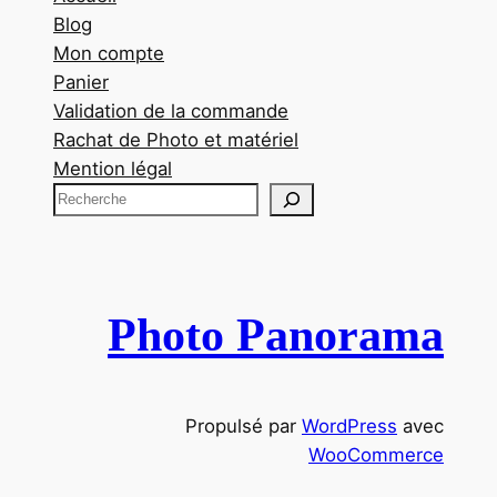
Blog
Mon compte
Panier
Validation de la commande
Rachat de Photo et matériel
Mention légal
R
e
c
h
e
Photo Panorama
r
c
h
Propulsé par
WordPress
avec
e
WooCommerce