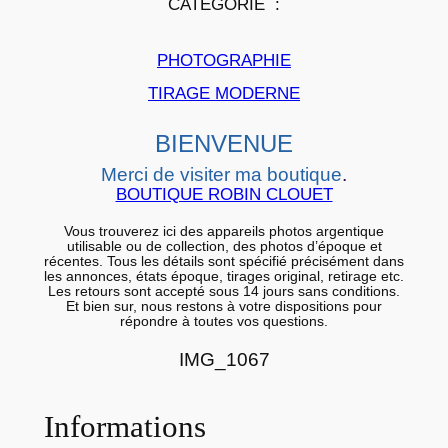
CATÉGORIE :
p
a
PHOTOGRAPHIE
p
i
TIRAGE MODERNE
e
BIENVENUE
r
a
Merci de visiter ma boutique
.
r
BOUTIQUE ROBIN CLOUET
g
Vous trouverez ici des appareils photos argentique
e
utilisable ou de collection, des photos d’époque et
récentes. Tous les détails sont spécifié précisément dans
n
les annonces, états époque, tirages original, retirage etc.
Les retours sont accepté sous 14 jours sans conditions.
t
Et bien sur, nous restons à votre dispositions pour
répondre à toutes vos questions.
i
q
IMG_1067
u
e
Informations
B