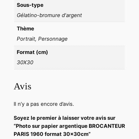
Sous-type
f
Gélatino-bromure d'argent
o
r
Thème
m
Portrait, Personnage
a
t
Format (cm)
3
30X30
0
x
3
Avis
0
c
Il n’y a pas encore d’avis.
m
Soyez le premier à laisser votre avis sur
“Photo sur papier argentique BROCANTEUR
PARIS 1960 format 30x30cm”