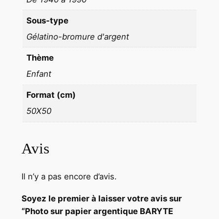
9
Sous-type
6
Gélatino-bromure d'argent
0
f
Thème
o
Enfant
r
m
Format (cm)
a
50X50
t
5
0
Avis
x
5
Il n’y a pas encore d’avis.
0
c
Soyez le premier à laisser votre avis sur
m
“Photo sur papier argentique BARYTE