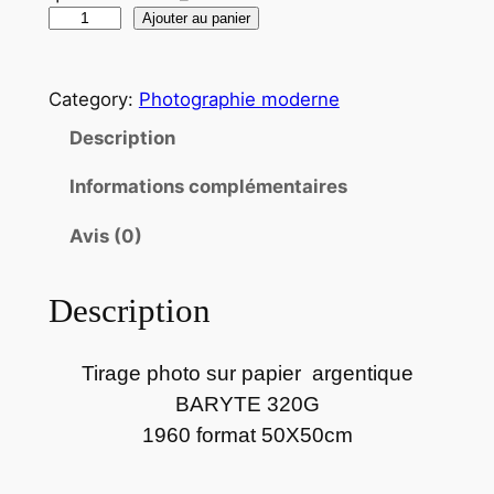
q
Ajouter au panier
u
a
Category:
Photographie moderne
n
t
Description
i
Informations complémentaires
t
é
Avis (0)
d
e
Description
P
h
o
Tirage photo sur papier argentique
t
BARYTE 320G
o
1960 format 50X50cm
s
u