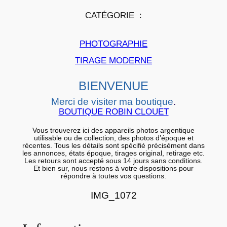
r
CATÉGORIE :
p
a
PHOTOGRAPHIE
p
i
TIRAGE MODERNE
e
BIENVENUE
r
a
Merci de visiter ma boutique
.
r
BOUTIQUE ROBIN CLOUET
g
Vous trouverez ici des appareils photos argentique
e
utilisable ou de collection, des photos d’époque et
récentes. Tous les détails sont spécifié précisément dans
n
les annonces, états époque, tirages original, retirage etc.
Les retours sont accepté sous 14 jours sans conditions.
t
Et bien sur, nous restons à votre dispositions pour
répondre à toutes vos questions.
i
q
IMG_1072
u
e