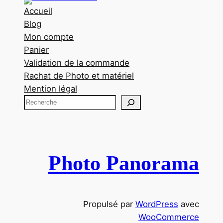
Accueil
Blog
Mon compte
Panier
Validation de la commande
Rachat de Photo et matériel
Mention légal
R
e
c
h
e
Photo Panorama
r
c
h
Propulsé par
WordPress
avec
e
WooCommerce