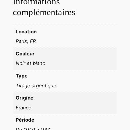
Informations
B
A
complémentaires
R
Y
Location
T
E
Paris, FR
E
Couleur
N
F
Noir et blanc
A
Type
N
T
Tirage argentique
P
Origine
A
R
France
I
Période
S
De 1940 à 1990
1