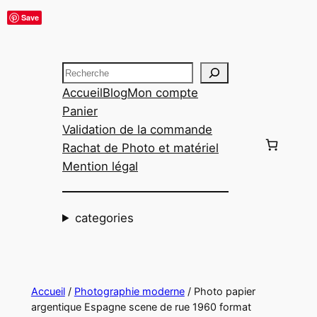
Aller
Save
au
contenu
Recherche
Accueil
Blog
Mon compte
Panier
Validation de la commande
Rachat de Photo et matériel
Mention légal
categories
Accueil
/
Photographie moderne
/ Photo papier
argentique Espagne scene de rue 1960 format