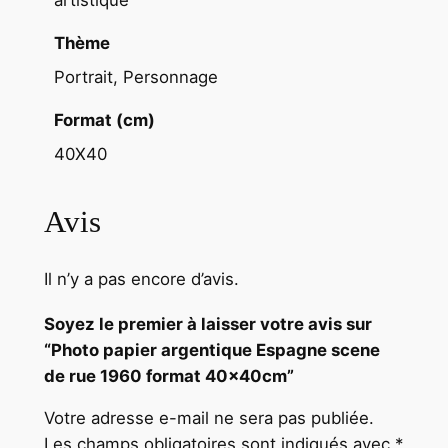
a
t
Thème
4
Portrait, Personnage
0
x
Format (cm)
4
40X40
0
c
Avis
m
Il n’y a pas encore d’avis.
Soyez le premier à laisser votre avis sur
“Photo papier argentique Espagne scene
de rue 1960 format 40x40cm”
Votre adresse e-mail ne sera pas publiée.
Les champs obligatoires sont indiqués avec
*