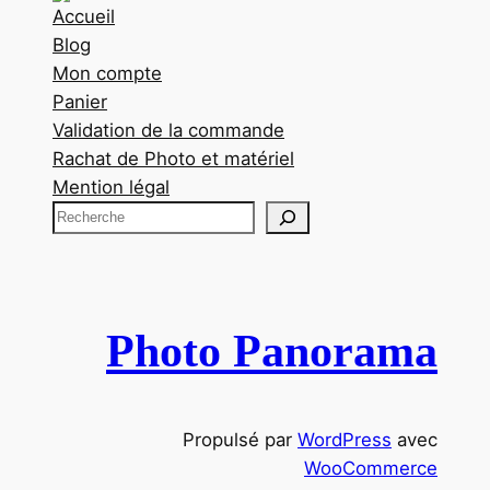
Accueil
Blog
Mon compte
Panier
Validation de la commande
Rachat de Photo et matériel
Mention légal
R
e
c
h
e
Photo Panorama
r
c
h
Propulsé par
WordPress
avec
e
WooCommerce