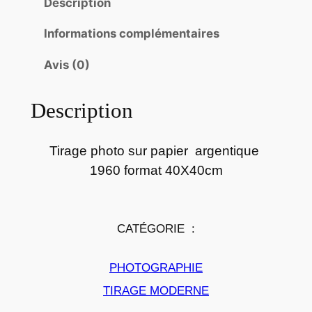
t
Description
i
Informations complémentaires
t
é
Avis (0)
d
e
Description
P
h
o
Tirage photo sur papier argentique
t
1960 format 40X40cm
o
p
a
CATÉGORIE :
p
i
PHOTOGRAPHIE
e
r
TIRAGE MODERNE
a