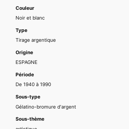
c
Couleur
e
Noir et blanc
n
e
Type
d
Tirage argentique
e
r
Origine
u
ESPAGNE
e
1
Période
9
De 1940 à 1990
6
0
Sous-type
f
Gélatino-bromure d'argent
o
r
Sous-thème
m
artistique