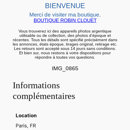
BIENVENUE
r
g
Merci de visiter ma boutique
.
BOUTIQUE ROBIN CLOUET
e
n
Vous trouverez ici des appareils photos argentique
utilisable ou de collection, des photos d’époque et
t
récentes. Tous les détails sont spécifié précisément dans
i
les annonces, états époque, tirages original, retirage etc.
Les retours sont accepté sous 14 jours sans conditions.
q
Et bien sur, nous restons à votre dispositions pour
répondre à toutes vos questions.
u
e
IMG_0865
E
s
Informations
p
complémentaires
a
g
n
Location
e
Paris, FR
s