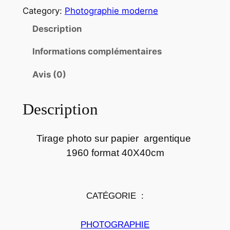
a
Category:
Photographie moderne
n
t
Description
i
Informations complémentaires
t
é
Avis (0)
d
e
Description
P
h
o
Tirage photo sur papier argentique
t
1960 format 40X40cm
o
p
a
CATÉGORIE :
p
i
PHOTOGRAPHIE
e