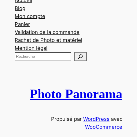
Accueil
Blog
Mon compte
Panier
Validation de la commande
Rachat de Photo et matériel
Mention légal
R
e
c
h
e
Photo Panorama
r
c
h
Propulsé par
WordPress
avec
e
WooCommerce