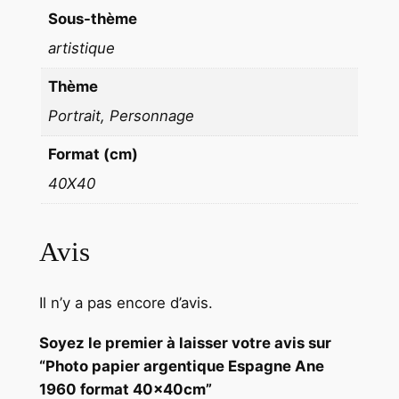
4
Sous-thème
0
artistique
c
m
Thème
Portrait, Personnage
Format (cm)
40X40
Avis
Il n’y a pas encore d’avis.
Soyez le premier à laisser votre avis sur
“Photo papier argentique Espagne Ane
1960 format 40x40cm”