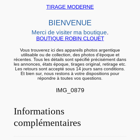
r
TIRAGE MODERNE
a
BIENVENUE
r
g
Merci de visiter ma boutique
.
BOUTIQUE ROBIN CLOUET
e
n
Vous trouverez ici des appareils photos argentique
t
utilisable ou de collection, des photos d’époque et
récentes. Tous les détails sont spécifié précisément dans
i
les annonces, états époque, tirages original, retirage etc.
Les retours sont accepté sous 14 jours sans conditions.
q
Et bien sur, nous restons à votre dispositions pour
répondre à toutes vos questions.
u
e
IMG_0879
E
s
Informations
p
a
complémentaires
g
n