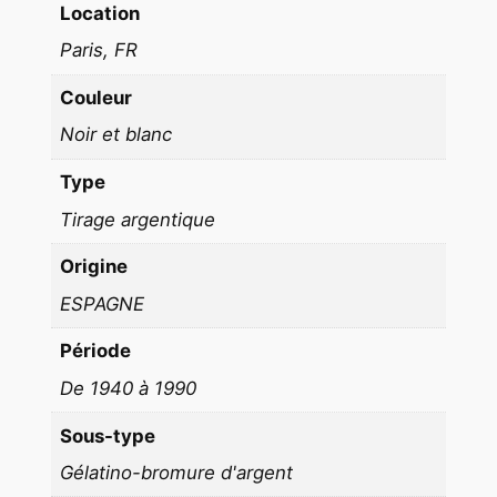
Location
e
A
Paris, FR
n
Couleur
e
1
Noir et blanc
9
Type
6
0
Tirage argentique
f
Origine
o
ESPAGNE
r
m
Période
a
De 1940 à 1990
t
4
Sous-type
0
Gélatino-bromure d'argent
x