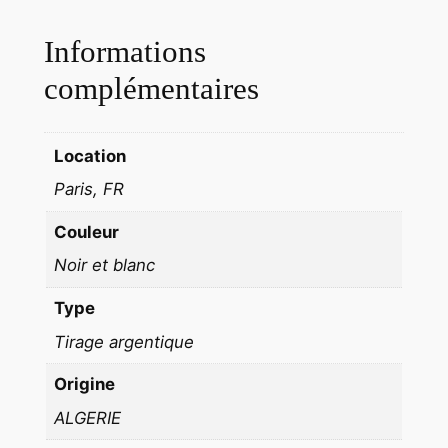
A
R
Informations
Y
T
complémentaires
E
M
Location
O
N
Paris, FR
T
Couleur
A
G
Noir et blanc
N
Type
E
A
Tirage argentique
L
Origine
P
I
ALGERIE
N