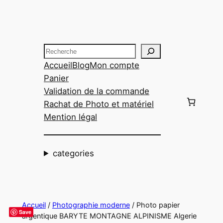
Aller
au
contenu
Recherche
Accueil
Blog
Mon compte
Panier
Validation de la commande
Rachat de Photo et matériel
Mention légal
categories
Accueil
/
Photographie moderne
/ Photo papier
Save
argentique BARYTE MONTAGNE ALPINISME Algerie