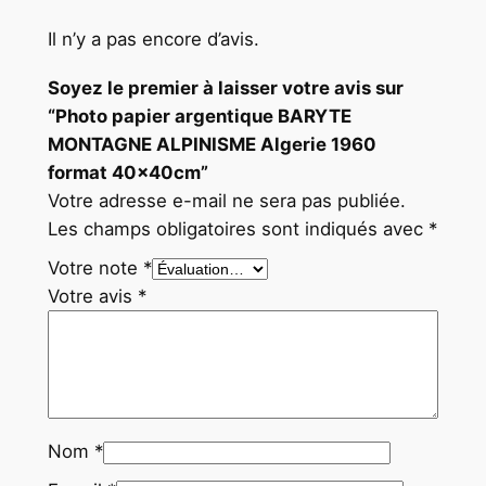
r
Il n’y a pas encore d’avis.
m
a
Soyez le premier à laisser votre avis sur
t
“Photo papier argentique BARYTE
4
MONTAGNE ALPINISME Algerie 1960
0
format 40x40cm”
x
Votre adresse e-mail ne sera pas publiée.
4
Les champs obligatoires sont indiqués avec
*
0
Votre note
*
c
Votre avis
*
m
Nom
*