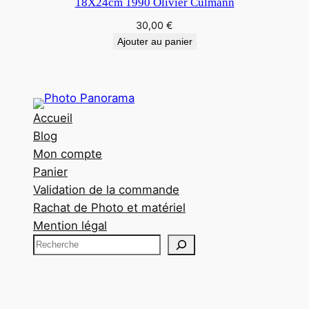
18X24cm 1990 Olivier Culmann
30,00
€
Ajouter au panier
Accueil
Blog
Mon compte
Panier
Validation de la commande
Rachat de Photo et matériel
Mention légal
R
e
c
h