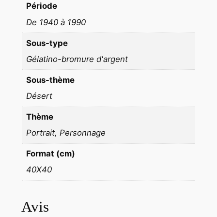
Période
I
De 1940 à 1990
S
M
Sous-type
E
Gélatino-bromure d'argent
A
l
Sous-thème
g
Désert
e
r
Thème
i
Portrait, Personnage
e
1
Format (cm)
9
40X40
6
0
f
Avis
o