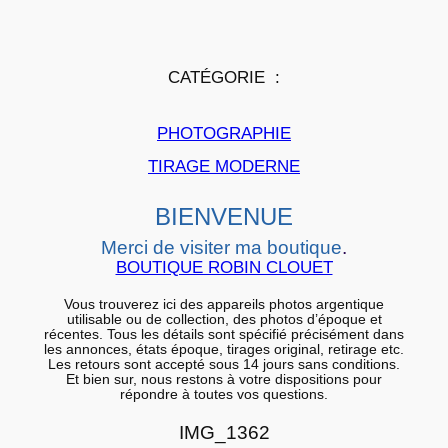
p
a
p
CATÉGORIE :
i
e
PHOTOGRAPHIE
r
a
TIRAGE MODERNE
r
BIENVENUE
g
e
Merci de visiter ma boutique
.
n
BOUTIQUE ROBIN CLOUET
t
Vous trouverez ici des appareils photos argentique
i
utilisable ou de collection, des photos d’époque et
récentes. Tous les détails sont spécifié précisément dans
q
les annonces, états époque, tirages original, retirage etc.
Les retours sont accepté sous 14 jours sans conditions.
u
Et bien sur, nous restons à votre dispositions pour
répondre à toutes vos questions.
e
B
IMG_1362