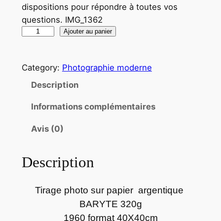
dispositions pour répondre à toutes vos
questions. IMG_1362
q
Ajouter au panier
u
a
Category:
Photographie moderne
n
t
Description
i
Informations complémentaires
t
é
Avis (0)
d
e
Description
P
h
o
Tirage photo sur papier argentique
t
BARYTE 320g
o
1960 format 40X40cm