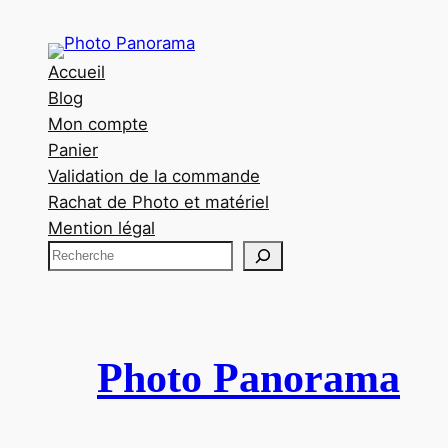
Accueil
Blog
Mon compte
Panier
Validation de la commande
Rachat de Photo et matériel
Mention légal
R
e
c
h
e
Photo Panorama
r
c
h