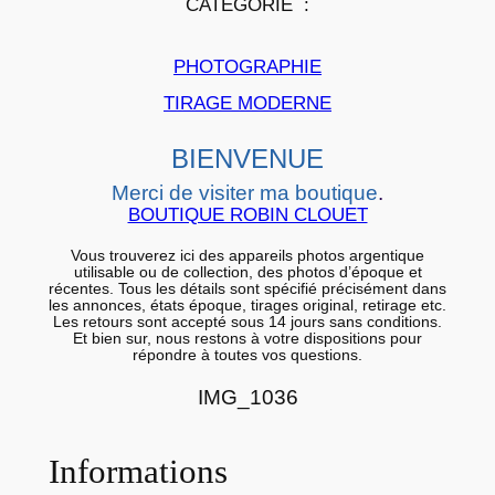
CATÉGORIE :
i
e
PHOTOGRAPHIE
r
a
TIRAGE MODERNE
r
BIENVENUE
g
e
Merci de visiter ma boutique
.
n
BOUTIQUE ROBIN CLOUET
t
Vous trouverez ici des appareils photos argentique
i
utilisable ou de collection, des photos d’époque et
récentes. Tous les détails sont spécifié précisément dans
q
les annonces, états époque, tirages original, retirage etc.
Les retours sont accepté sous 14 jours sans conditions.
u
Et bien sur, nous restons à votre dispositions pour
répondre à toutes vos questions.
e
B
IMG_1036
A
R
Informations
Y