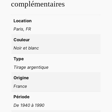
T
complémentaires
E
J
Location
A
Z
Paris, FR
Z
Couleur
S
A
Noir et blanc
X
Type
O
P
Tirage argentique
H
Origine
O
N
France
E
Période
1
De 1940 à 1990
9
6