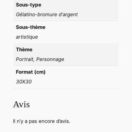
Sous-type
0
Gélatino-bromure d'argent
f
o
Sous-thème
r
artistique
m
a
Thème
t
Portrait, Personnage
3
0
Format (cm)
x
30X30
3
0
c
Avis
m
Il n’y a pas encore d’avis.