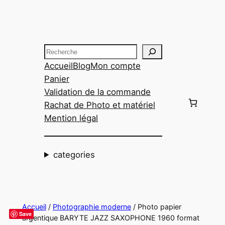
Aller
au
contenu
Recherche
Accueil
Blog
Mon compte
Panier
Validation de la commande
Rachat de Photo et matériel
Mention légal
categories
Accueil
/
Photographie moderne
/ Photo papier
Save
argentique BARYTE JAZZ SAXOPHONE 1960 format