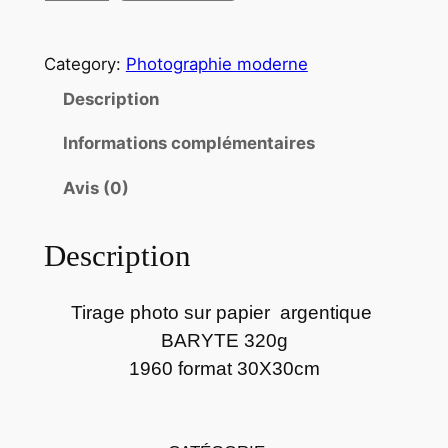
u
a
Category:
Photographie moderne
n
t
Description
i
Informations complémentaires
t
é
Avis (0)
d
e
Description
P
h
o
Tirage photo sur papier argentique
t
BARYTE 320g
o
1960 format 30X30cm
p
a
p