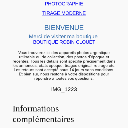
PHOTOGRAPHIE
r
a
TIRAGE MODERNE
r
BIENVENUE
g
e
Merci de visiter ma boutique
.
n
BOUTIQUE ROBIN CLOUET
t
Vous trouverez ici des appareils photos argentique
i
utilisable ou de collection, des photos d’époque et
récentes. Tous les détails sont spécifié précisément dans
q
les annonces, états époque, tirages original, retirage etc.
Les retours sont accepté sous 14 jours sans conditions.
u
Et bien sur, nous restons à votre dispositions pour
répondre à toutes vos questions.
e
B
IMG_1223
a
r
Informations
y
t
complémentaires
é