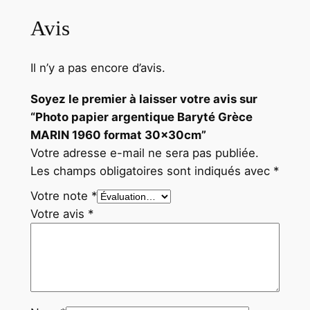
m
a
Avis
t
3
Il n’y a pas encore d’avis.
0
x
Soyez le premier à laisser votre avis sur
3
“Photo papier argentique Baryté Grèce
0
MARIN 1960 format 30x30cm”
c
Votre adresse e-mail ne sera pas publiée.
m
Les champs obligatoires sont indiqués avec
*
Votre note
*
Votre avis
*