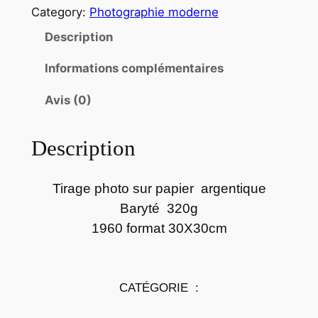
Category:
Photographie moderne
n
t
Description
i
Informations complémentaires
t
é
Avis (0)
d
e
Description
P
h
o
Tirage photo sur papier argentique
t
Baryté 320g
o
1960 format 30X30cm
p
a
p
CATÉGORIE :
i
e