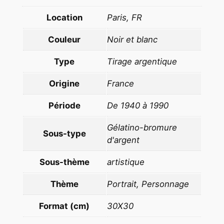
G
Location
Paris, FR
r
è
Couleur
Noir et blanc
c
e
Type
Tirage argentique
M
A
Origine
France
R
Période
De 1940 à 1990
I
N
Gélatino-bromure
Sous-type
1
d'argent
9
6
Sous-thème
artistique
0
Thème
Portrait, Personnage
f
o
Format (cm)
30X30
r