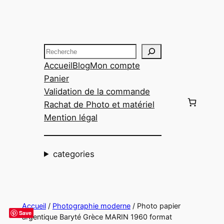
Aller
au
contenu
Recherche
Accueil
Blog
Mon compte
Panier
Validation de la commande
Rachat de Photo et matériel
Mention légal
categories
Accueil
/
Photographie moderne
/ Photo papier
Save
argentique Baryté Grèce MARIN 1960 format