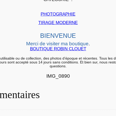
p
a
PHOTOGRAPHIE
p
TIRAGE MODERNE
i
e
BIENVENUE
r
Merci de visiter ma boutique
.
a
BOUTIQUE ROBIN CLOUET
r
g
utilisable ou de collection, des photos d’époque et récentes. Tous les 
etours sont accepté sous 14 jours sans conditions. Et bien sur, nous res
e
questions.
n
IMG_0890
t
i
mentaires
q
u
e
B