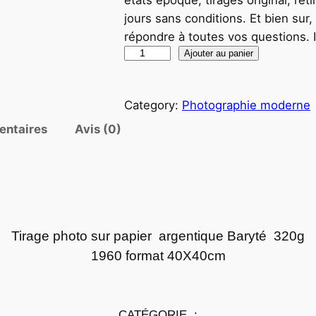
jours sans conditions. Et bien sur
répondre à toutes vos questions.
q
Ajouter au panier
u
a
Category:
Photographie moderne
n
t
entaires
Avis (0)
i
t
é
d
e
Tirage photo sur papier argentique Baryté 320g
P
1960 format 40X40cm
h
o
t
o
CATÉGORIE :