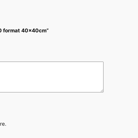
960 format 40x40cm”
re.