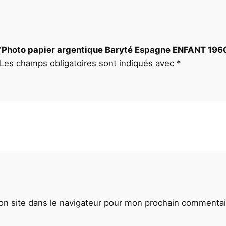
T
1
9
6
sur “Photo papier argentique Baryté Espagne ENFANT 1
0
Les champs obligatoires sont indiqués avec
*
f
o
r
m
a
t
4
0
x
4
0
n site dans le navigateur pour mon prochain commentai
c