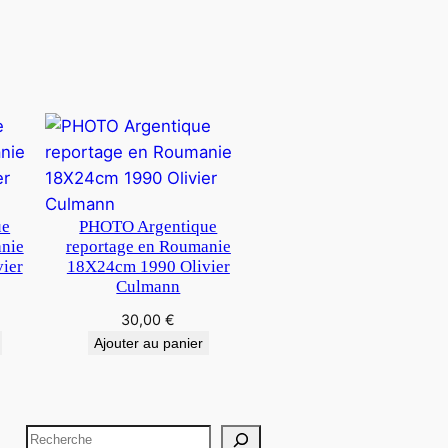
ue
PHOTO Argentique
anie
reportage en Roumanie
ier
18X24cm 1990 Olivier
Culmann
30,00
€
Ajouter au panier
R