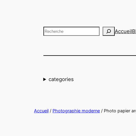
Aller
au
contenu
Recherche
Accueil
B
categories
Accueil
/
Photographie moderne
/ Photo papier 