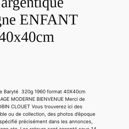
 argentique
agne ENFANT
 40x40cm
que Baryté 320g 1960 format 40X40cm
RAGE MODERNE BIENVENUE Merci de
OBIN CLOUET Vous trouverez ici des
able ou de collection, des photos d’époque
t spécifié précisément dans les annonces,
tirage etc. Les retours sont accepté sous 14