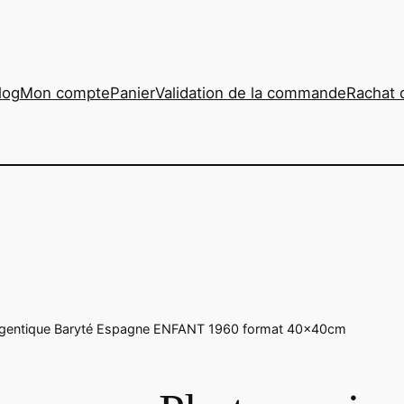
log
Mon compte
Panier
Validation de la commande
Rachat 
argentique Baryté Espagne ENFANT 1960 format 40x40cm