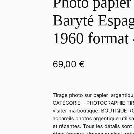
Photo papier
Baryté Esp
1960 format
69,00
€
Tirage photo sur papier argenti
CATÉGORIE : PHOTOGRAPHIE TI
visiter ma boutique. BOUTIQUE R
appareils photos argentique utilis
et récentes. Tous les détails son
états époque, tirages original, re