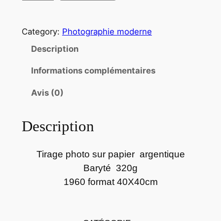
u
a
Category:
Photographie moderne
n
t
Description
i
Informations complémentaires
t
é
Avis (0)
d
e
Description
P
h
o
Tirage photo sur papier argentique
t
Baryté 320g
o
1960 format 40X40cm
p
a
p