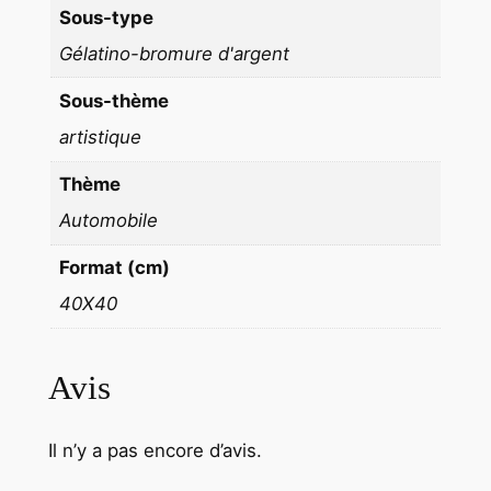
Sous-type
0
Gélatino-bromure d'argent
f
o
Sous-thème
r
artistique
m
a
Thème
t
Automobile
4
0
Format (cm)
x
40X40
4
0
c
Avis
m
Il n’y a pas encore d’avis.