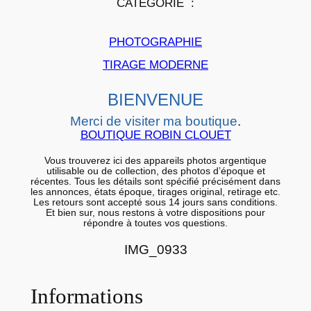
CATÉGORIE :
i
e
PHOTOGRAPHIE
r
a
TIRAGE MODERNE
r
BIENVENUE
g
e
Merci de visiter ma boutique
.
n
BOUTIQUE ROBIN CLOUET
t
Vous trouverez ici des appareils photos argentique
i
utilisable ou de collection, des photos d’époque et
récentes. Tous les détails sont spécifié précisément dans
q
les annonces, états époque, tirages original, retirage etc.
Les retours sont accepté sous 14 jours sans conditions.
u
Et bien sur, nous restons à votre dispositions pour
répondre à toutes vos questions.
e
B
IMG_0933
a
r
Informations
y