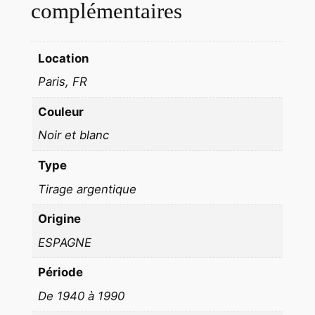
t
complémentaires
é
E
Location
s
p
Paris, FR
a
Couleur
g
n
Noir et blanc
e
Type
E
N
Tirage argentique
F
Origine
A
N
ESPAGNE
T
Période
1
De 1940 à 1990
9
6