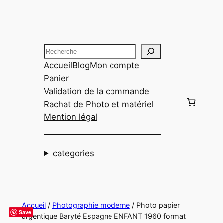
Aller
au
contenu
Recherche
Accueil
Blog
Mon compte
Panier
Validation de la commande
Rachat de Photo et matériel
Mention légal
categories
Accueil
/
Photographie moderne
/ Photo papier
Save
argentique Baryté Espagne ENFANT 1960 format