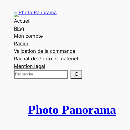
Accueil
Blog
Mon compte
Panier
Validation de la commande
Rachat de Photo et matériel
Mention légal
R
e
c
h
e
Photo Panorama
r
c
h