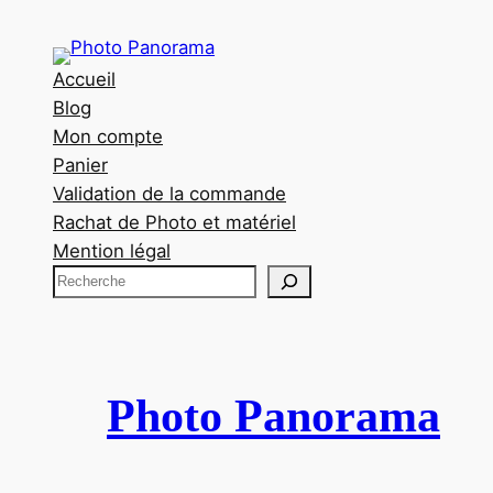
Accueil
Blog
Mon compte
Panier
Validation de la commande
Rachat de Photo et matériel
Mention légal
R
e
c
h
e
Photo Panorama
r
c
h