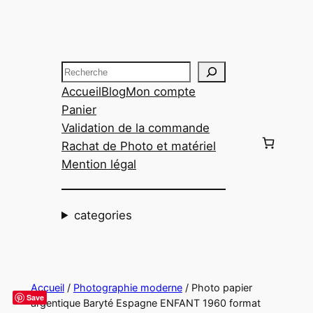
Aller
au
contenu
Recherche
Accueil
Blog
Mon compte
Panier
Validation de la commande
Rachat de Photo et matériel
Mention légal
categories
Accueil
/
Photographie moderne
/ Photo papier
Save
argentique Baryté Espagne ENFANT 1960 format