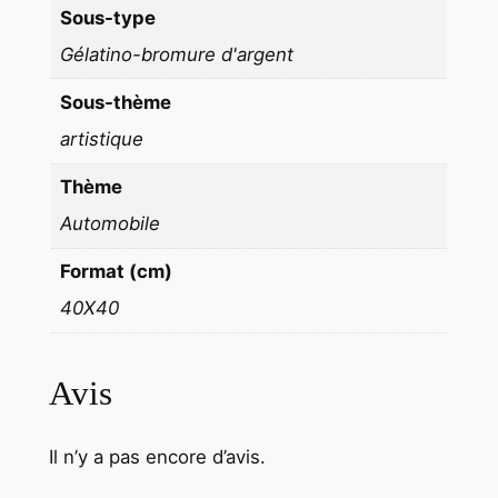
Sous-type
0
Gélatino-bromure d'argent
f
o
Sous-thème
r
artistique
m
a
Thème
t
Automobile
4
0
Format (cm)
x
40X40
4
0
c
Avis
m
Il n’y a pas encore d’avis.