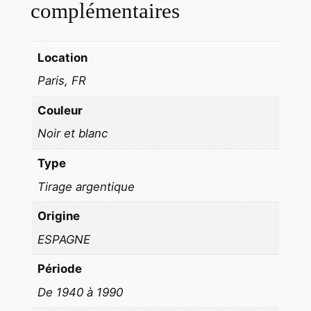
t
complémentaires
é
E
Location
s
p
Paris, FR
a
Couleur
g
n
Noir et blanc
e
Type
E
N
Tirage argentique
F
Origine
A
N
ESPAGNE
T
Période
1
De 1940 à 1990
9
6