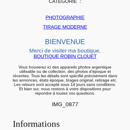
CATÉGORIE :
i
e
PHOTOGRAPHIE
r
a
TIRAGE MODERNE
r
BIENVENUE
g
e
Merci de visiter ma boutique
.
n
BOUTIQUE ROBIN CLOUET
t
Vous trouverez ici des appareils photos argentique
i
utilisable ou de collection, des photos d’époque et
récentes. Tous les détails sont spécifié précisément dans
q
les annonces, états époque, tirages original, retirage etc.
Les retours sont accepté sous 14 jours sans conditions.
u
Et bien sur, nous restons à votre dispositions pour
répondre à toutes vos questions.
e
B
IMG_0877
a
r
Informations
y