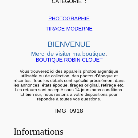
CATÉGORIE :
i
e
PHOTOGRAPHIE
r
a
TIRAGE MODERNE
r
BIENVENUE
g
e
Merci de visiter ma boutique
.
n
BOUTIQUE ROBIN CLOUET
t
Vous trouverez ici des appareils photos argentique
i
utilisable ou de collection, des photos d’époque et
récentes. Tous les détails sont spécifié précisément dans
q
les annonces, états époque, tirages original, retirage etc.
Les retours sont accepté sous 14 jours sans conditions.
u
Et bien sur, nous restons à votre dispositions pour
répondre à toutes vos questions.
e
B
IMG_0918
a
r
Informations
y