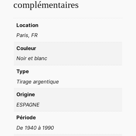
t
complémentaires
é
E
Location
s
p
Paris, FR
a
Couleur
g
n
Noir et blanc
e
Type
E
N
Tirage argentique
F
Origine
A
N
ESPAGNE
T
Période
1
De 1940 à 1990
9
6