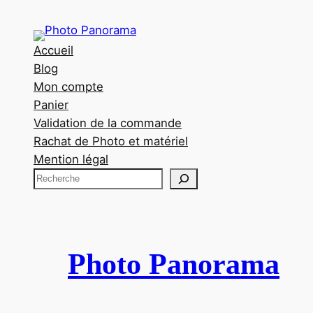
Accueil
Blog
Mon compte
Panier
Validation de la commande
Rachat de Photo et matériel
Mention légal
R
e
c
h
e
Photo Panorama
r
c
h