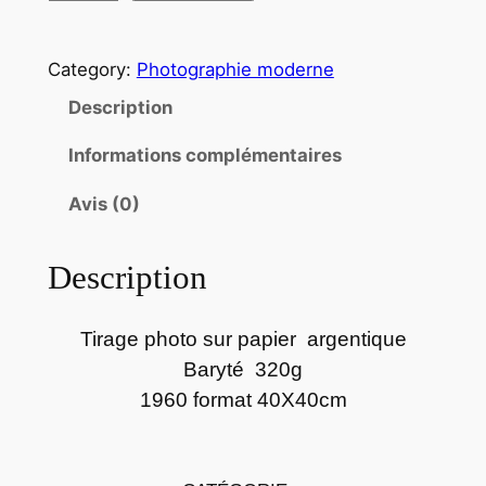
u
a
Category:
Photographie moderne
n
t
Description
i
Informations complémentaires
t
é
Avis (0)
d
e
Description
P
h
o
Tirage photo sur papier argentique
t
Baryté 320g
o
1960 format 40X40cm
p
a
p