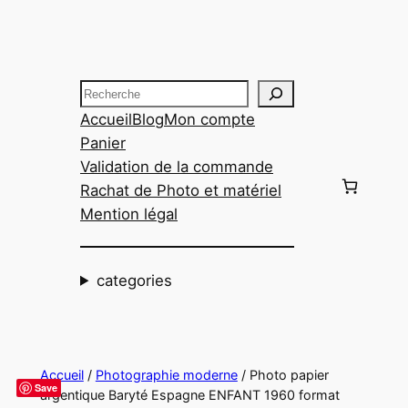
Aller
au
contenu
Recherche
Accueil
Blog
Mon compte
Panier
Validation de la commande
Rachat de Photo et matériel
Mention légal
categories
Accueil
/
Photographie moderne
/ Photo papier
Save
argentique Baryté Espagne ENFANT 1960 format