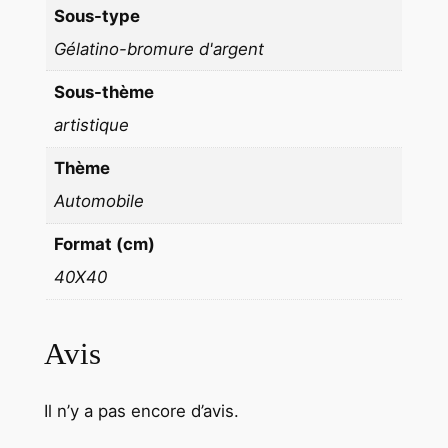
Sous-type
0
Gélatino-bromure d'argent
f
o
Sous-thème
r
artistique
m
a
Thème
t
Automobile
4
0
Format (cm)
x
40X40
4
0
c
Avis
m
Il n’y a pas encore d’avis.