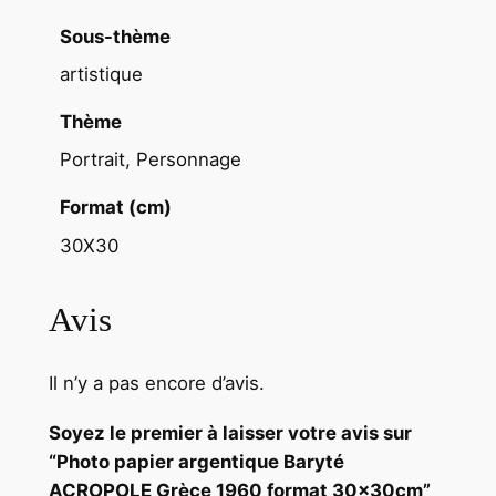
0
f
Sous-thème
o
artistique
r
m
Thème
a
Portrait, Personnage
t
3
Format (cm)
0
30X30
x
3
Avis
0
c
m
Il n’y a pas encore d’avis.
Soyez le premier à laisser votre avis sur
“Photo papier argentique Baryté
ACROPOLE Grèce 1960 format 30x30cm”