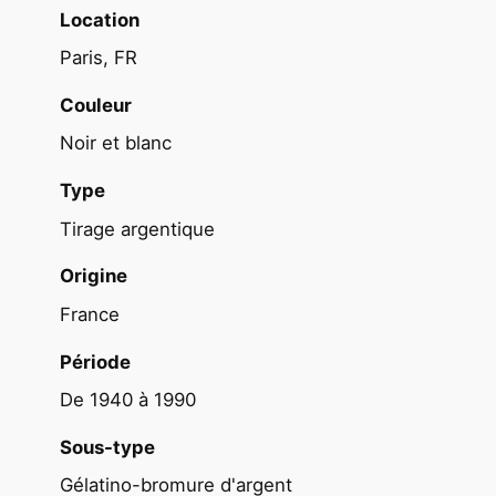
é
Location
A
Paris, FR
C
R
Couleur
O
Noir et blanc
P
O
Type
L
Tirage argentique
E
G
Origine
r
France
è
c
Période
e
De 1940 à 1990
1
9
Sous-type
6
Gélatino-bromure d'argent