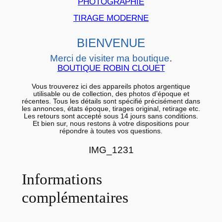
PHOTOGRAPHIE
e
TIRAGE MODERNE
r
a
BIENVENUE
r
Merci de visiter ma boutique
.
g
BOUTIQUE ROBIN CLOUET
e
n
Vous trouverez ici des appareils photos argentique
utilisable ou de collection, des photos d’époque et
t
récentes. Tous les détails sont spécifié précisément dans
les annonces, états époque, tirages original, retirage etc.
i
Les retours sont accepté sous 14 jours sans conditions.
q
Et bien sur, nous restons à votre dispositions pour
répondre à toutes vos questions.
u
e
IMG_1231
B
a
Informations
r
complémentaires
y
t