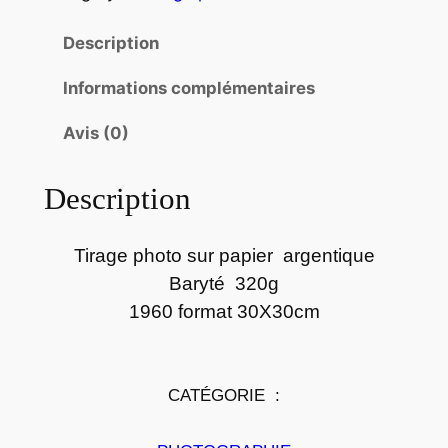
a
Description
n
t
Informations complémentaires
i
t
Avis (0)
é
d
Description
e
P
Tirage photo sur papier argentique
h
o
Baryté 320g
t
1960 format 30X30cm
o
p
a
CATÉGORIE :
p
i