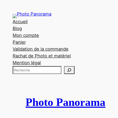
Accueil
Blog
Mon compte
Panier
Validation de la commande
Rachat de Photo et matériel
Mention légal
R
e
c
h
e
Photo Panorama
r
c
h